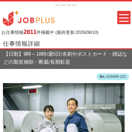
---
--- ---
---
2811
お仕事情報
件掲載中
(最終更新:2026/08/10)
仕事情報詳細
【日勤】9時～18時/週5日/名刺やポストカード・雑誌な
どの製造補助・断裁/長期歓迎
A26699-101