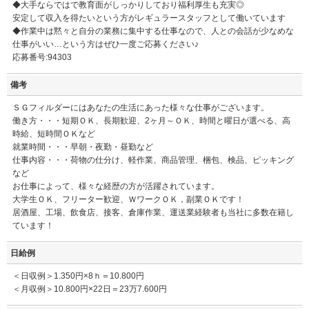
◆大手ならではで教育面がしっかりしており福利厚生も充実◎
安定して収入を得たいという方がレギュラースタッフとして働いています
◆作業中は黙々と自分の業務に集中する仕事なので、人との会話が少なめな
仕事がいい…という方はぜひ一度ご応募ください♪
応募番号:94303
備考
ＳＧフィルダーにはあなたの生活にあった様々な仕事がございます。
働き方・・・短期ＯＫ、長期歓迎、2ヶ月～ＯＫ、時間と曜日が選べる、高
時給、短時間ＯＫなど
就業時間・・・早朝・夜勤・昼勤など
仕事内容・・・荷物の仕分け、軽作業、商品管理、梱包、検品、ピッキング
など
お仕事によって、様々な経歴の方が活躍されています。
大学生ＯＫ、フリーター歓迎、ＷワークＯＫ，副業ＯＫです！
居酒屋、工場、飲食店、接客、倉庫作業、運送業経験者も当社に多数在籍し
ています！
日給例
＜日収例＞1.350円×8ｈ＝10.800円
＜月収例＞10.800円×22日＝23万7.600円