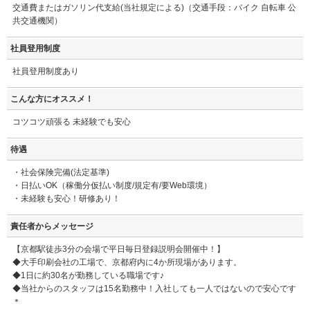
交通費またはガソリン代支給(当社規定による)（交通手段：バイク 自転車 公
共交通機関）
社員登用制度
社員登用制度あり
こんな方にオススメ！
コツコツ頑張る 未経験でも安心
待遇
・社会保険完備(法定基準)
・日払いOK（稼働分仮払い制度/規定有/要Web環境）
・未経験も安心！研修あり！
責任者からメッセージ
【京都駅徒歩3分の会場で平日毎日登録説明会開催中！】
◆大手印刷会社の工場で、京都府内に4か所現場があります。
◆1日に約30名が勤務している職場です♪
◆当社からのスタッフは15名勤務中！入社しても一人ではないので安心です
＊