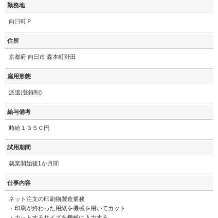
勤務地
向日町Ｐ
住所
京都府 向日市 森本町野田
雇用形態
派遣(登録制)
給与備考
時給１３５０円
試用期間
就業開始後1か月間
仕事内容
ネット注文の印刷物製造業務
・印刷が終わった用紙を機械を用いてカット
・カットするサイズを機械に入力する