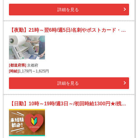
詳細を見る
【夜勤】21時～翌6時/週5日/名刺やポストカード・雑誌などの印刷作業/長期歓迎
[都道府県]
京都府
[時給]
1,179円～1,625円
詳細を見る
【日勤】10時～19時/週3日～/初回時給1300円★/残業ほぼナシ♪/チラシやポスター等の検品・梱包・出荷