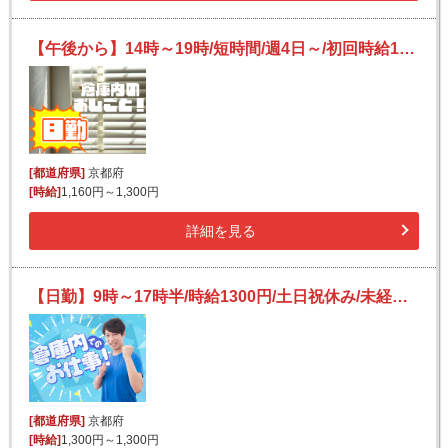
【午後から】14時～19時/短時間/週4日～/初回時給1300円★/残業ほぼナシ♪/チラシやポスター等の検品・梱包等
[都道府県]
京都府
[時給]
1,160円～1,300円
詳細を見る
【日勤】9時～17時半/時給1300円/土日祝休み/未経験OK♪/自動車用硝子の詰替え・包装【10月末まで】
[都道府県]
京都府
[時給]
1,300円～1,300円