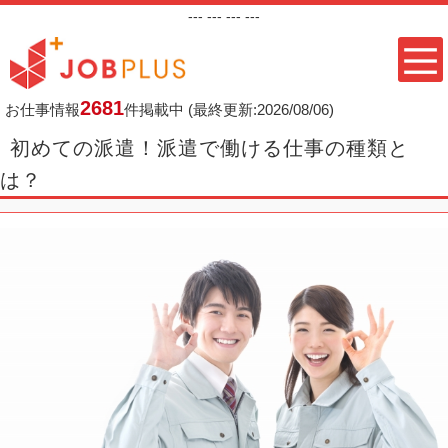
---
--- ---
---
2681
お仕事情報
件掲載中
(最終更新:2026/08/06)
初めての派遣！派遣で働ける仕事の種類と
は？