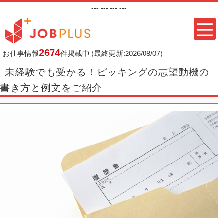
---
--- ---
---
2674
お仕事情報
件掲載中
(最終更新:2026/08/07)
未経験でも受かる！ピッキングの志望動機の
書き方と例文をご紹介