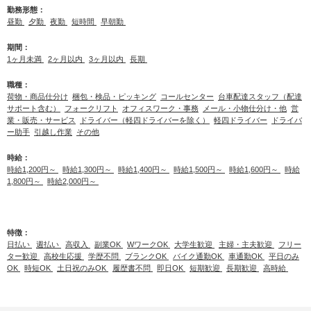
勤務形態：
昼勤
夕勤
夜勤
短時間
早朝勤
期間：
1ヶ月未満
2ヶ月以内
3ヶ月以内
長期
職種：
荷物・商品仕分け
梱包・検品・ピッキング
コールセンター
台車配達スタッフ（配達
サポート含む）
フォークリフト
オフィスワーク・事務
メール・小物仕分け・他
営
業・販売・サービス
ドライバー（軽四ドライバーを除く）
軽四ドライバー
ドライバ
ー助手
引越し作業
その他
時給：
時給1,200円～
時給1,300円～
時給1,400円～
時給1,500円～
時給1,600円～
時給
1,800円～
時給2,000円～
特徴：
日払い
週払い
高収入
副業OK
WワークOK
大学生歓迎
主婦・主夫歓迎
フリー
ター歓迎
高校生応援
学歴不問
ブランクOK
バイク通勤OK
車通勤OK
平日のみ
OK
時短OK
土日祝のみOK
履歴書不問
即日OK
短期歓迎
長期歓迎
高時給