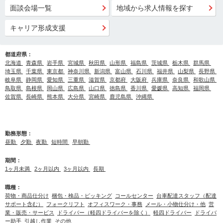
面談会場一覧
地域から求人情報を探す
キャリア形成支援
都道府県：
北海道
青森県
岩手県
宮城県
秋田県
山形県
福島県
茨城県
栃木県
群馬県
埼玉県
千葉県
東京都
神奈川県
新潟県
富山県
石川県
福井県
山梨県
長野県
岐阜県
静岡県
愛知県
三重県
滋賀県
京都府
大阪府
兵庫県
奈良県
和歌山県
鳥取県
島根県
岡山県
広島県
山口県
徳島県
香川県
愛媛県
高知県
福岡県
佐賀県
長崎県
熊本県
大分県
宮崎県
鹿児島県
沖縄県
勤務形態：
昼勤
夕勤
夜勤
短時間
早朝勤
期間：
1ヶ月未満
2ヶ月以内
3ヶ月以内
長期
職種：
荷物・商品仕分け
梱包・検品・ピッキング
コールセンター
台車配達スタッフ（配達
サポート含む）
フォークリフト
オフィスワーク・事務
メール・小物仕分け・他
営
業・販売・サービス
ドライバー（軽四ドライバーを除く）
軽四ドライバー
ドライバ
ー助手
引越し作業
その他