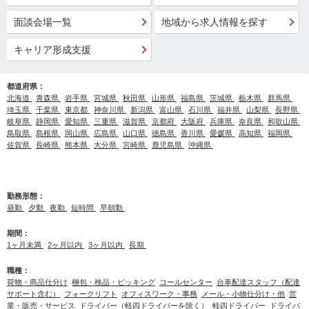
面談会場一覧
地域から求人情報を探す
キャリア形成支援
都道府県：
北海道
青森県
岩手県
宮城県
秋田県
山形県
福島県
茨城県
栃木県
群馬県
埼玉県
千葉県
東京都
神奈川県
新潟県
富山県
石川県
福井県
山梨県
長野県
岐阜県
静岡県
愛知県
三重県
滋賀県
京都府
大阪府
兵庫県
奈良県
和歌山県
鳥取県
島根県
岡山県
広島県
山口県
徳島県
香川県
愛媛県
高知県
福岡県
佐賀県
長崎県
熊本県
大分県
宮崎県
鹿児島県
沖縄県
勤務形態：
昼勤
夕勤
夜勤
短時間
早朝勤
期間：
1ヶ月未満
2ヶ月以内
3ヶ月以内
長期
職種：
荷物・商品仕分け
梱包・検品・ピッキング
コールセンター
台車配達スタッフ（配達
サポート含む）
フォークリフト
オフィスワーク・事務
メール・小物仕分け・他
営
業・販売・サービス
ドライバー（軽四ドライバーを除く）
軽四ドライバー
ドライバ