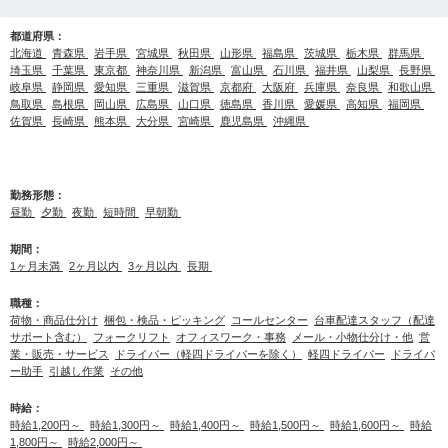
都道府県：
北海道
青森県
岩手県
宮城県
秋田県
山形県
福島県
茨城県
栃木県
群馬県
埼玉県
千葉県
東京都
神奈川県
新潟県
富山県
石川県
福井県
山梨県
長野県
岐阜県
静岡県
愛知県
三重県
滋賀県
京都府
大阪府
兵庫県
奈良県
和歌山県
鳥取県
島根県
岡山県
広島県
山口県
徳島県
香川県
愛媛県
高知県
福岡県
佐賀県
長崎県
熊本県
大分県
宮崎県
鹿児島県
沖縄県
勤務形態：
昼勤
夕勤
夜勤
短時間
早朝勤
期間：
1ヶ月未満
2ヶ月以内
3ヶ月以内
長期
職種：
荷物・商品仕分け
梱包・検品・ピッキング
コールセンター
台車配達スタッフ（配達
サポート含む）
フォークリフト
オフィスワーク・事務
メール・小物仕分け・他
営
業・販売・サービス
ドライバー（軽四ドライバーを除く）
軽四ドライバー
ドライバ
ー助手
引越し作業
その他
時給：
時給1,200円～
時給1,300円～
時給1,400円～
時給1,500円～
時給1,600円～
時給
1,800円～
時給2,000円～