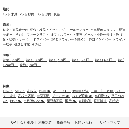
期間：
1ヶ月未満
2ヶ月以内
3ヶ月以内
長期
職種：
荷物・商品仕分け
梱包・検品・ピッキング
コールセンター
台車配達スタッフ（配達
サポート含む）
フォークリフト
オフィスワーク・事務
メール・小物仕分け・他
営
業・販売・サービス
ドライバー（軽四ドライバーを除く）
軽四ドライバー
ドライバ
ー助手
引越し作業
その他
時給：
時給1,200円～
時給1,300円～
時給1,400円～
時給1,500円～
時給1,600円～
時給
1,800円～
時給2,000円～
特徴：
日払い
週払い
高収入
副業OK
WワークOK
大学生歓迎
主婦・主夫歓迎
フリー
ター歓迎
高校生応援
学歴不問
ブランクOK
バイク通勤OK
車通勤OK
平日のみ
OK
時短OK
土日祝のみOK
履歴書不問
即日OK
短期歓迎
長期歓迎
高時給
TOP
会社概要
利用規約
免責事項
お問い合わせ
サイトマップ