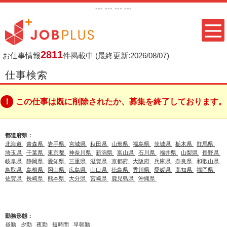
---
--- ---
---
2811
お仕事情報
件掲載中
(最終更新:2026/08/07)
仕事検索
この仕事は既に削除されたか、募集を終了しております。
都道府県：
北海道
青森県
岩手県
宮城県
秋田県
山形県
福島県
茨城県
栃木県
群馬県
埼玉県
千葉県
東京都
神奈川県
新潟県
富山県
石川県
福井県
山梨県
長野県
岐阜県
静岡県
愛知県
三重県
滋賀県
京都府
大阪府
兵庫県
奈良県
和歌山県
鳥取県
島根県
岡山県
広島県
山口県
徳島県
香川県
愛媛県
高知県
福岡県
佐賀県
長崎県
熊本県
大分県
宮崎県
鹿児島県
沖縄県
勤務形態：
昼勤
夕勤
夜勤
短時間
早朝勤