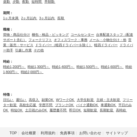
昼勤
夕勤
夜勤
短時間
早朝勤
期間：
1ヶ月未満
2ヶ月以内
3ヶ月以内
長期
職種：
荷物・商品仕分け
梱包・検品・ピッキング
コールセンター
台車配達スタッフ（配達
サポート含む）
フォークリフト
オフィスワーク・事務
メール・小物仕分け・他
営
業・販売・サービス
ドライバー（軽四ドライバーを除く）
軽四ドライバー
ドライバ
ー助手
引越し作業
その他
時給：
時給1,200円～
時給1,300円～
時給1,400円～
時給1,500円～
時給1,600円～
時給
1,800円～
時給2,000円～
特徴：
日払い
週払い
高収入
副業OK
WワークOK
大学生歓迎
主婦・主夫歓迎
フリー
ター歓迎
高校生応援
学歴不問
ブランクOK
バイク通勤OK
車通勤OK
平日のみ
OK
時短OK
土日祝のみOK
履歴書不問
即日OK
短期歓迎
長期歓迎
高時給
TOP
会社概要
利用規約
免責事項
お問い合わせ
サイトマップ