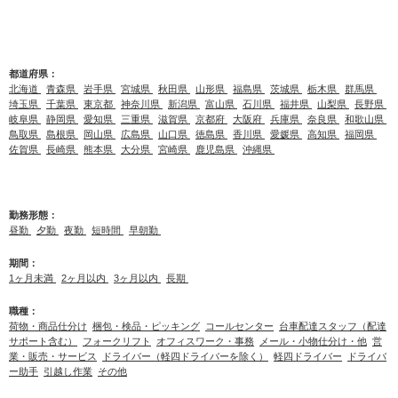
(状況により別のお仕事先でフォークリフト作業員として
就業頂く場合もございます)
都道府県：
北海道
青森県
岩手県
宮城県
秋田県
山形県
福島県
茨城県
栃木県
群馬県
埼玉県
千葉県
東京都
神奈川県
新潟県
富山県
石川県
福井県
山梨県
長野県
岐阜県
静岡県
愛知県
三重県
滋賀県
京都府
大阪府
兵庫県
奈良県
和歌山県
鳥取県
島根県
岡山県
広島県
山口県
徳島県
香川県
愛媛県
高知県
福岡県
佐賀県
長崎県
熊本県
大分県
宮崎県
鹿児島県
沖縄県
勤務形態：
昼勤
夕勤
夜勤
短時間
早朝勤
期間：
1ヶ月未満
2ヶ月以内
3ヶ月以内
長期
職種：
荷物・商品仕分け
梱包・検品・ピッキング
コールセンター
台車配達スタッフ（配達
サポート含む）
フォークリフト
オフィスワーク・事務
メール・小物仕分け・他
営
業・販売・サービス
ドライバー（軽四ドライバーを除く）
軽四ドライバー
ドライバ
ー助手
引越し作業
その他