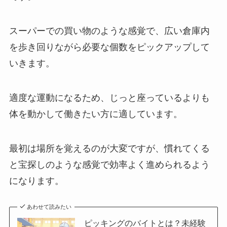
スーパーでの買い物のような感覚で、広い倉庫内
を歩き回りながら必要な個数をピックアップして
いきます。
適度な運動になるため、じっと座っているよりも
体を動かして働きたい方に適しています。
最初は場所を覚えるのが大変ですが、慣れてくる
と宝探しのような感覚で効率よく進められるよう
になります。
あわせて読みたい
ピッキングのバイトとは？未経験