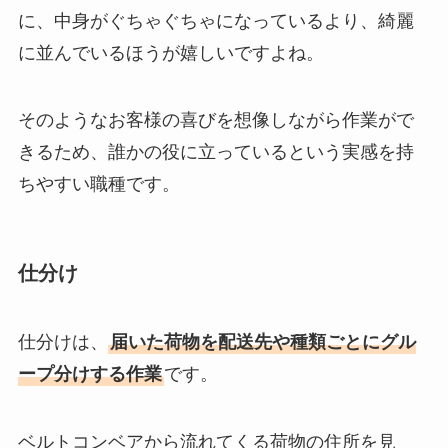
に、中身がぐちゃぐちゃになっているより、綺麗
に並んでいるほうが嬉しいですよね。
そのようなお客様の喜びを想像しながら作業がで
きるため、誰かの役に立っているという実感を持
ちやすい職種です。
仕分け
仕分けは、
届いた荷物を配送先や種類ごとにグル
ープ分けする作業
です。
ベルトコンベアから流れてくる荷物の住所を見