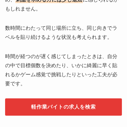
もしれません。
数時間にわたって同じ場所に立ち、同じ向きでラ
ベルを貼り続けるような状況も考えられます。
時間が経つのが遅く感じてしまったときは、自分
の中で目標個数を決めたり、いかに綺麗に早く貼
れるかゲーム感覚で挑戦したりといった工夫が必
要です。
軽作業バイトの求人を検索