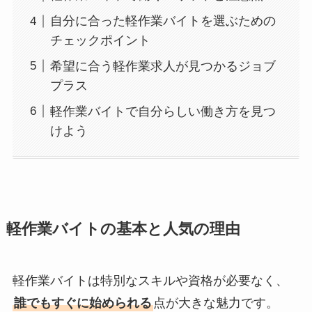
自分に合った軽作業バイトを選ぶための
チェックポイント
希望に合う軽作業求人が見つかるジョブ
プラス
軽作業バイトで自分らしい働き方を見つ
けよう
軽作業バイトの基本と人気の理由
軽作業バイトは特別なスキルや資格が必要なく、
誰でもすぐに始められる
点が大きな魅力です。