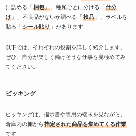
に詰める「
梱包
」
、種類ごとに分ける「
仕分
け
」、不良品がないか調べる「
検品
」、ラベルを
貼る「
シール貼り
」があります。
以下では、それぞれの役割を詳しく紹介します。
ぜひ、自分が楽しく働けそうな仕事を見極めてみ
てください。
ピッキング
ピッキングは、指示書や専用の端末を見ながら、
倉庫内の棚から
指定された商品を集めてくる作業
です。