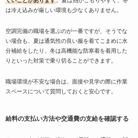
くいことがあります
。夏は熱がこもりやすく、冬
は冷え込みが厳しい環境も少なくありません。
空調完備の職場を選ぶのが一番ですが、そうでな
い場合も、夏は通気性の良い服を着てこまめに水
分補給をしたり、冬は高機能な防寒着を着用した
りといった対策で乗り切ることができます。
職場環境が不安な場合は、面接や見学の際に作業
スペースについて質問しておくと安心です。
給料の支払い方法や交通費の支給を確認する