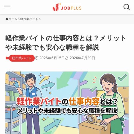
ホーム
軽作業バイト
軽作業バイトの仕事内容とは？メリット
や未経験でも安心な職種を解説
2026年6月15日
2026年7月29日
軽作業バイト