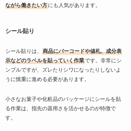
ながら働きたい方
にも人気があります。
シール貼り
シール貼りは、
商品にバーコードや値札、成分表
示などのラベルを貼っていく作業
です。非常にシ
ンプルですが、ズレたりシワになったりしないよ
うに慎重に進める必要があります。
小さなお菓子や化粧品のパッケージにシールを貼
る作業は、指先の器用さを活かせるのが特徴で
す。