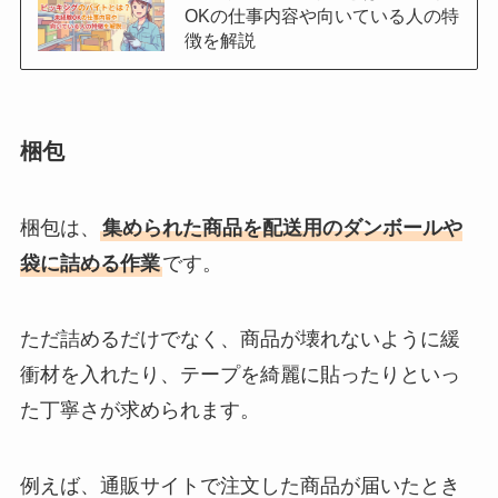
OKの仕事内容や向いている人の特
徴を解説
梱包
梱包は、
集められた商品を配送用のダンボールや
袋に詰める作業
です。
ただ詰めるだけでなく、商品が壊れないように緩
衝材を入れたり、テープを綺麗に貼ったりといっ
た丁寧さが求められます。
例えば、通販サイトで注文した商品が届いたとき