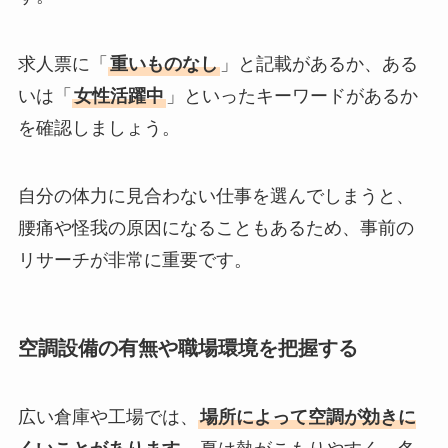
求人票に「
重いものなし
」と記載があるか、ある
いは「
女性活躍中
」といったキーワードがあるか
を確認しましょう。
自分の体力に見合わない仕事を選んでしまうと、
腰痛や怪我の原因になることもあるため、事前の
リサーチが非常に重要です。
空調設備の有無や職場環境を把握する
広い倉庫や工場では、
場所によって空調が効きに