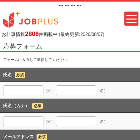
---
--- ---
---
2806
お仕事情報
件掲載中
(最終更新:2026/08/07)
応募フォーム
フォームに入力して送信してください。
氏名
必須
（姓）
（名）
氏名（カナ）
必須
（姓）
（名）
メールアドレス
必須