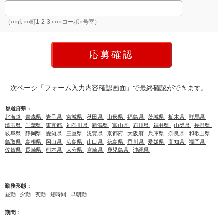
（○○市○○町1-2-3 ○○○コーポ○号室）
次ページ「フォーム入力内容確認画面」で最終確認ができます。
都道府県：
北海道
青森県
岩手県
宮城県
秋田県
山形県
福島県
茨城県
栃木県
群馬県
埼玉県
千葉県
東京都
神奈川県
新潟県
富山県
石川県
福井県
山梨県
長野県
岐阜県
静岡県
愛知県
三重県
滋賀県
京都府
大阪府
兵庫県
奈良県
和歌山県
鳥取県
島根県
岡山県
広島県
山口県
徳島県
香川県
愛媛県
高知県
福岡県
佐賀県
長崎県
熊本県
大分県
宮崎県
鹿児島県
沖縄県
勤務形態：
昼勤
夕勤
夜勤
短時間
早朝勤
期間：