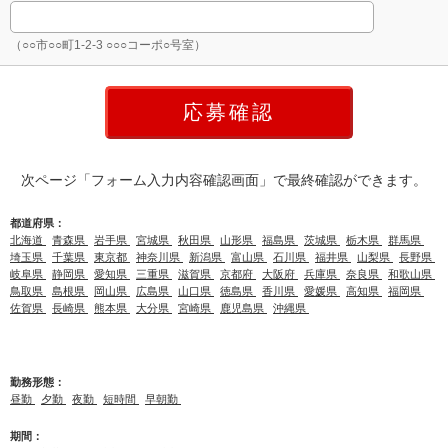
（○○市○○町1-2-3 ○○○コーポ○号室）
次ページ「フォーム入力内容確認画面」で最終確認ができます。
都道府県：
北海道
青森県
岩手県
宮城県
秋田県
山形県
福島県
茨城県
栃木県
群馬県
埼玉県
千葉県
東京都
神奈川県
新潟県
富山県
石川県
福井県
山梨県
長野県
岐阜県
静岡県
愛知県
三重県
滋賀県
京都府
大阪府
兵庫県
奈良県
和歌山県
鳥取県
島根県
岡山県
広島県
山口県
徳島県
香川県
愛媛県
高知県
福岡県
佐賀県
長崎県
熊本県
大分県
宮崎県
鹿児島県
沖縄県
勤務形態：
昼勤
夕勤
夜勤
短時間
早朝勤
期間：