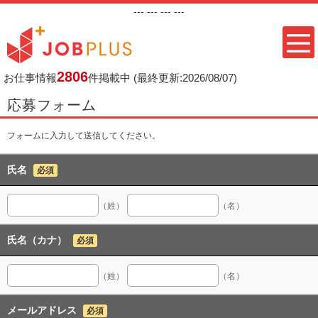
---
--- ---
---
2806
お仕事情報
件掲載中
(最終更新:2026/08/07)
応募フォーム
フォームに入力して送信してください。
氏名
必須
（姓）
（名）
氏名（カナ）
必須
（姓）
（名）
メールアドレス
必須