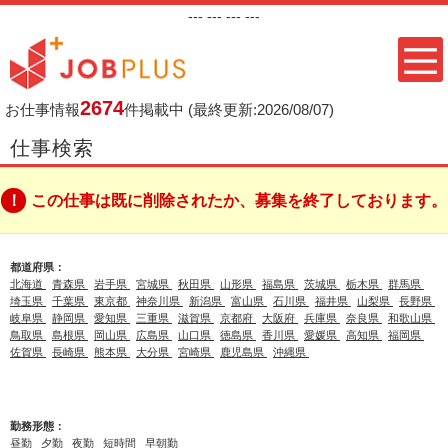
---
--- ---
---
2674
お仕事情報
件掲載中
(最終更新:2026/08/07)
仕事検索
この仕事は既に削除されたか、募集を終了しております。
都道府県：
北海道
青森県
岩手県
宮城県
秋田県
山形県
福島県
茨城県
栃木県
群馬県
埼玉県
千葉県
東京都
神奈川県
新潟県
富山県
石川県
福井県
山梨県
長野県
岐阜県
静岡県
愛知県
三重県
滋賀県
京都府
大阪府
兵庫県
奈良県
和歌山県
鳥取県
島根県
岡山県
広島県
山口県
徳島県
香川県
愛媛県
高知県
福岡県
佐賀県
長崎県
熊本県
大分県
宮崎県
鹿児島県
沖縄県
勤務形態：
昼勤
夕勤
夜勤
短時間
早朝勤