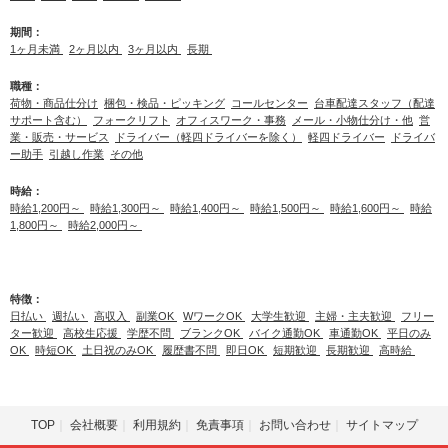
期間：
1ヶ月未満
2ヶ月以内
3ヶ月以内
長期
職種：
荷物・商品仕分け
梱包・検品・ピッキング
コールセンター
台車配達スタッフ（配達
サポート含む）
フォークリフト
オフィスワーク・事務
メール・小物仕分け・他
営
業・販売・サービス
ドライバー（軽四ドライバーを除く）
軽四ドライバー
ドライバ
ー助手
引越し作業
その他
時給：
時給1,200円～
時給1,300円～
時給1,400円～
時給1,500円～
時給1,600円～
時給
1,800円～
時給2,000円～
特徴：
日払い
週払い
高収入
副業OK
WワークOK
大学生歓迎
主婦・主夫歓迎
フリー
ター歓迎
高校生応援
学歴不問
ブランクOK
バイク通勤OK
車通勤OK
平日のみ
OK
時短OK
土日祝のみOK
履歴書不問
即日OK
短期歓迎
長期歓迎
高時給
TOP
会社概要
利用規約
免責事項
お問い合わせ
サイトマップ