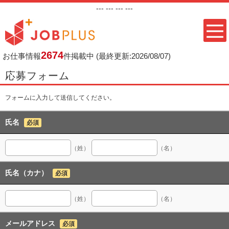
---
--- ---
---
2674
お仕事情報
件掲載中
(最終更新:2026/08/07)
応募フォーム
フォームに入力して送信してください。
氏名
必須
（姓）
（名）
氏名（カナ）
必須
（姓）
（名）
メールアドレス
必須