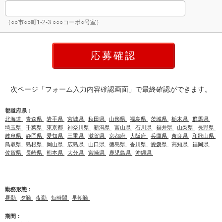
（○○市○○町1-2-3 ○○○コーポ○号室）
次ページ「フォーム入力内容確認画面」で最終確認ができます。
都道府県：
北海道
青森県
岩手県
宮城県
秋田県
山形県
福島県
茨城県
栃木県
群馬県
埼玉県
千葉県
東京都
神奈川県
新潟県
富山県
石川県
福井県
山梨県
長野県
岐阜県
静岡県
愛知県
三重県
滋賀県
京都府
大阪府
兵庫県
奈良県
和歌山県
鳥取県
島根県
岡山県
広島県
山口県
徳島県
香川県
愛媛県
高知県
福岡県
佐賀県
長崎県
熊本県
大分県
宮崎県
鹿児島県
沖縄県
勤務形態：
昼勤
夕勤
夜勤
短時間
早朝勤
期間：