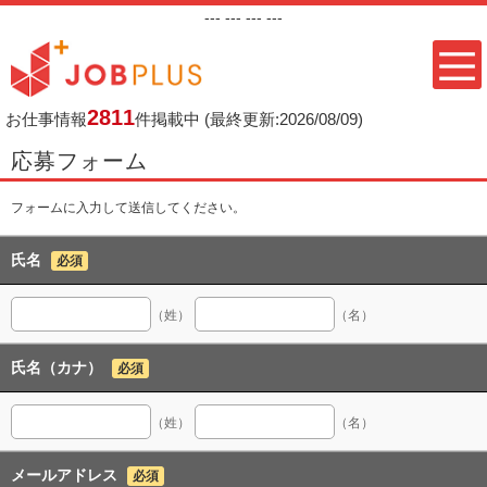
---
--- ---
---
2811
お仕事情報
件掲載中
(最終更新:2026/08/09)
応募フォーム
フォームに入力して送信してください。
氏名
必須
（姓）
（名）
氏名（カナ）
必須
（姓）
（名）
メールアドレス
必須