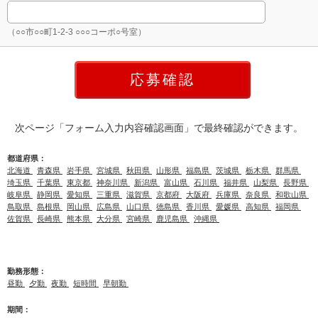
（○○市○○町1-2-3 ○○○コーポ○号室）
次ページ「フォーム入力内容確認画面」で最終確認ができます。
都道府県：
北海道
青森県
岩手県
宮城県
秋田県
山形県
福島県
茨城県
栃木県
群馬県
埼玉県
千葉県
東京都
神奈川県
新潟県
富山県
石川県
福井県
山梨県
長野県
岐阜県
静岡県
愛知県
三重県
滋賀県
京都府
大阪府
兵庫県
奈良県
和歌山県
鳥取県
島根県
岡山県
広島県
山口県
徳島県
香川県
愛媛県
高知県
福岡県
佐賀県
長崎県
熊本県
大分県
宮崎県
鹿児島県
沖縄県
勤務形態：
昼勤
夕勤
夜勤
短時間
早朝勤
期間：