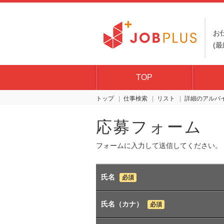
お
(最
TOP
トップ
仕事検索
リスト
詳細
応募フォーム
フォームに入力して送信してください。
氏名
必須
氏名（カナ）
必須