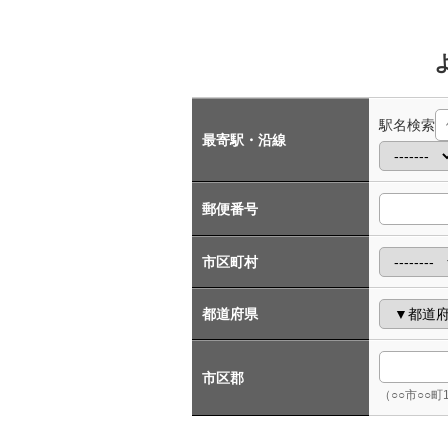
駅名検索
最寄駅・沿線
郵便番号
市区町村
都道府県
市区郡
（○○市○○町1