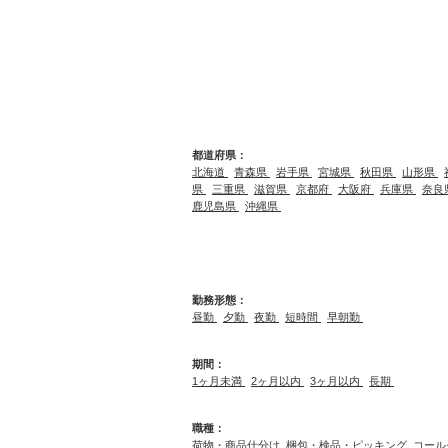
都道府県：
北海道
青森県
岩手県
宮城県
秋田県
山形県
県
三重県
滋賀県
京都府
大阪府
兵庫県
奈良
鹿児島県
沖縄県
勤務形態：
昼勤
夕勤
夜勤
短時間
早朝勤
期間：
1ヶ月未満
2ヶ月以内
3ヶ月以内
長期
職種：
荷物・商品仕分け
梱包・検品・ピッキング
コール