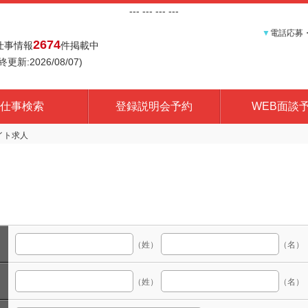
---
--- ---
---
▼
電話応募
2674
仕事情報
件掲載中
終更新:2026/08/07)
仕事検索
登録説明会予約
WEB面談
（姓）
（名）
（姓）
（名）