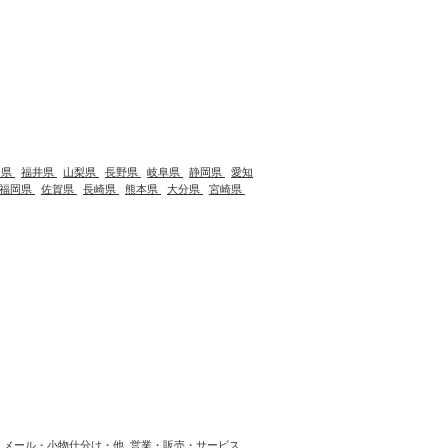
川県
福井県
山梨県
長野県
岐阜県
静岡県
愛知
福岡県
佐賀県
長崎県
熊本県
大分県
宮崎県
メール・小物仕分け・他
営業・販売・サービス