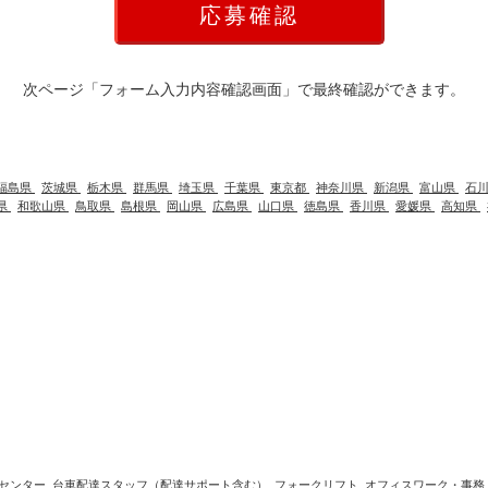
次ページ「フォーム入力内容確認画面」で最終確認ができます。
福島県
茨城県
栃木県
群馬県
埼玉県
千葉県
東京都
神奈川県
新潟県
富山県
石
県
和歌山県
鳥取県
島根県
岡山県
広島県
山口県
徳島県
香川県
愛媛県
高知県
センター
台車配達スタッフ（配達サポート含む）
フォークリフト
オフィスワーク・事務