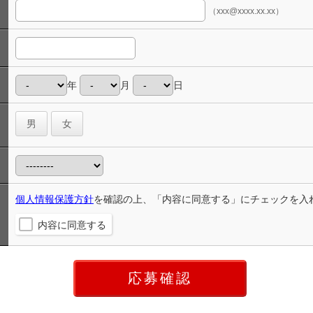
（xxx@xxxx.xx.xx）
年
月
日
男
女
個人情報保護方針
を確認の上、「内容に同意する」にチェックを入
内容に同意する