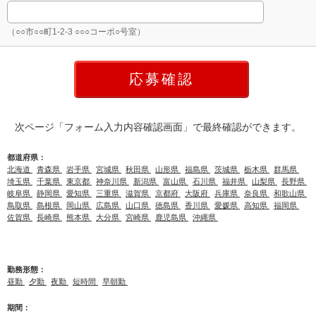
（○○市○○町1-2-3 ○○○コーポ○号室）
次ページ「フォーム入力内容確認画面」で最終確認ができます。
都道府県：
北海道
青森県
岩手県
宮城県
秋田県
山形県
福島県
茨城県
栃木県
群馬県
埼玉県
千葉県
東京都
神奈川県
新潟県
富山県
石川県
福井県
山梨県
長野県
岐阜県
静岡県
愛知県
三重県
滋賀県
京都府
大阪府
兵庫県
奈良県
和歌山県
鳥取県
島根県
岡山県
広島県
山口県
徳島県
香川県
愛媛県
高知県
福岡県
佐賀県
長崎県
熊本県
大分県
宮崎県
鹿児島県
沖縄県
勤務形態：
昼勤
夕勤
夜勤
短時間
早朝勤
期間：