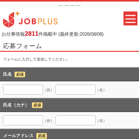
---
--- ---
---
2811
お仕事情報
件掲載中
(最終更新:2026/08/08)
応募フォーム
フォームに入力して送信してください。
氏名
必須
（姓）
（名）
氏名（カナ）
必須
（姓）
（名）
メールアドレス
必須