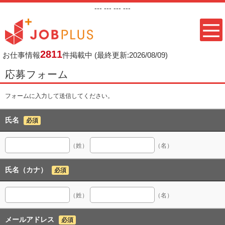
---
--- ---
---
2811
お仕事情報
件掲載中
(最終更新:2026/08/09)
応募フォーム
フォームに入力して送信してください。
氏名
必須
（姓）
（名）
氏名（カナ）
必須
（姓）
（名）
メールアドレス
必須