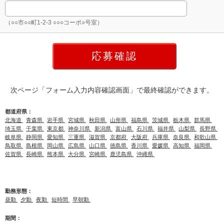
（○○市○○町1-2-3 ○○○コーポ○号室）
次ページ「フォーム入力内容確認画面」で最終確認ができます。
都道府県：
北海道
青森県
岩手県
宮城県
秋田県
山形県
福島県
茨城県
栃木県
群馬県
埼玉県
千葉県
東京都
神奈川県
新潟県
富山県
石川県
福井県
山梨県
長野県
岐阜県
静岡県
愛知県
三重県
滋賀県
京都府
大阪府
兵庫県
奈良県
和歌山県
鳥取県
島根県
岡山県
広島県
山口県
徳島県
香川県
愛媛県
高知県
福岡県
佐賀県
長崎県
熊本県
大分県
宮崎県
鹿児島県
沖縄県
勤務形態：
昼勤
夕勤
夜勤
短時間
早朝勤
期間：