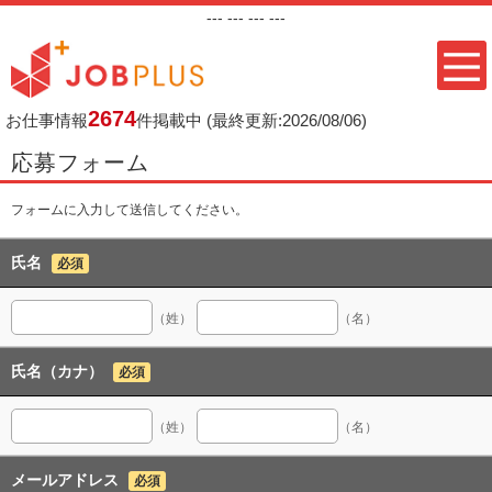
---
--- ---
---
2674
お仕事情報
件掲載中
(最終更新:2026/08/06)
応募フォーム
フォームに入力して送信してください。
氏名
必須
（姓）
（名）
氏名（カナ）
必須
（姓）
（名）
メールアドレス
必須