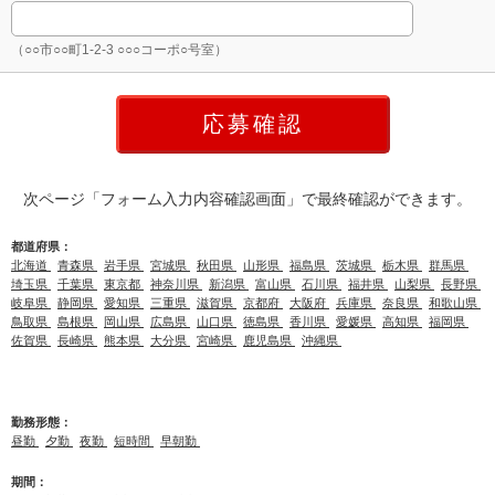
（○○市○○町1-2-3 ○○○コーポ○号室）
次ページ「フォーム入力内容確認画面」で最終確認ができます。
都道府県：
北海道
青森県
岩手県
宮城県
秋田県
山形県
福島県
茨城県
栃木県
群馬県
埼玉県
千葉県
東京都
神奈川県
新潟県
富山県
石川県
福井県
山梨県
長野県
岐阜県
静岡県
愛知県
三重県
滋賀県
京都府
大阪府
兵庫県
奈良県
和歌山県
鳥取県
島根県
岡山県
広島県
山口県
徳島県
香川県
愛媛県
高知県
福岡県
佐賀県
長崎県
熊本県
大分県
宮崎県
鹿児島県
沖縄県
勤務形態：
昼勤
夕勤
夜勤
短時間
早朝勤
期間：