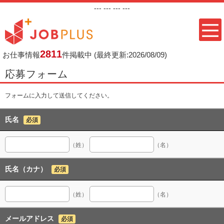
---
--- ---
---
2811
お仕事情報
件掲載中
(最終更新:2026/08/09)
応募フォーム
フォームに入力して送信してください。
氏名
必須
（姓）
（名）
氏名（カナ）
必須
（姓）
（名）
メールアドレス
必須