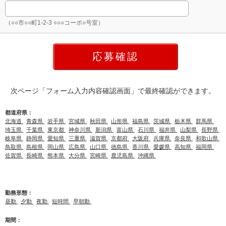
（○○市○○町1-2-3 ○○○コーポ○号室）
次ページ「フォーム入力内容確認画面」で最終確認ができます。
都道府県：
北海道
青森県
岩手県
宮城県
秋田県
山形県
福島県
茨城県
栃木県
群馬県
埼玉県
千葉県
東京都
神奈川県
新潟県
富山県
石川県
福井県
山梨県
長野県
岐阜県
静岡県
愛知県
三重県
滋賀県
京都府
大阪府
兵庫県
奈良県
和歌山県
鳥取県
島根県
岡山県
広島県
山口県
徳島県
香川県
愛媛県
高知県
福岡県
佐賀県
長崎県
熊本県
大分県
宮崎県
鹿児島県
沖縄県
勤務形態：
昼勤
夕勤
夜勤
短時間
早朝勤
期間：