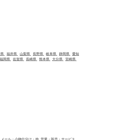
川県
福井県
山梨県
長野県
岐阜県
静岡県
愛知
福岡県
佐賀県
長崎県
熊本県
大分県
宮崎県
メール・小物仕分け・他
営業・販売・サービス