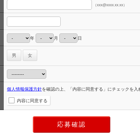
（xxx@xxxx.xx.xx）
年
月
日
男
女
個人情報保護方針
を確認の上、「内容に同意する」にチェックを入
内容に同意する