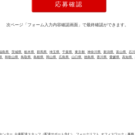
次ページ「フォーム入力内容確認画面」で最終確認ができます。
福島県
茨城県
栃木県
群馬県
埼玉県
千葉県
東京都
神奈川県
新潟県
富山県
石
県
和歌山県
鳥取県
島根県
岡山県
広島県
山口県
徳島県
香川県
愛媛県
高知県
センター
台車配達スタッフ（配達サポート含む）
フォークリフト
オフィスワーク・事務