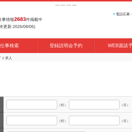
---
--- ---
---
▼
電話応募
2683
仕事情報
件掲載中
終更新:2026/08/06)
仕事検索
登録説明会予約
WEB面談
（姓）
（名）
（姓）
（名）