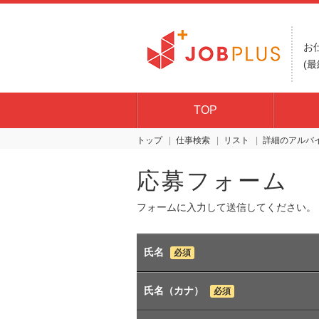
お
(最
TOP
トップ
仕事検索
リスト
詳細
応募フォーム
フォームに入力して送信してください。
氏名
必須
氏名（カナ）
必須