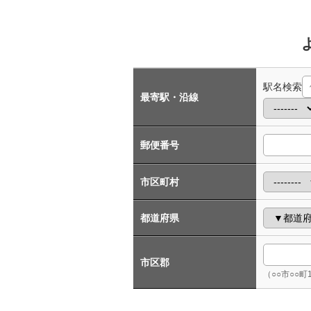
駅名検索
最寄駅・沿線
郵便番号
市区町村
都道府県
市区郡
（○○市○○町1