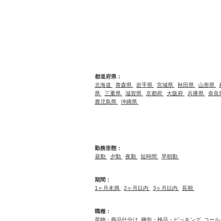
都道府県：
北海道
青森県
岩手県
宮城県
秋田県
山形県
県
三重県
滋賀県
京都府
大阪府
兵庫県
奈良
鹿児島県
沖縄県
勤務形態：
昼勤
夕勤
夜勤
短時間
早朝勤
期間：
1ヶ月未満
2ヶ月以内
3ヶ月以内
長期
職種：
荷物・商品仕分け
梱包・検品・ピッキング
コール