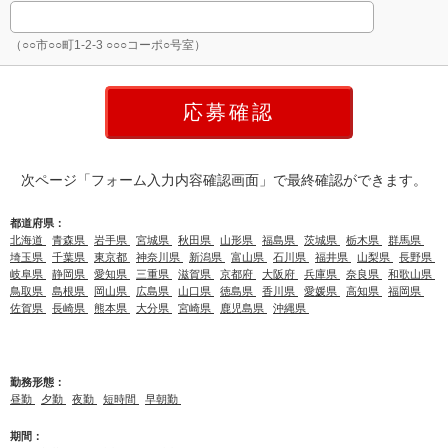
（○○市○○町1-2-3 ○○○コーポ○号室）
次ページ「フォーム入力内容確認画面」で最終確認ができます。
都道府県：
北海道
青森県
岩手県
宮城県
秋田県
山形県
福島県
茨城県
栃木県
群馬県
埼玉県
千葉県
東京都
神奈川県
新潟県
富山県
石川県
福井県
山梨県
長野県
岐阜県
静岡県
愛知県
三重県
滋賀県
京都府
大阪府
兵庫県
奈良県
和歌山県
鳥取県
島根県
岡山県
広島県
山口県
徳島県
香川県
愛媛県
高知県
福岡県
佐賀県
長崎県
熊本県
大分県
宮崎県
鹿児島県
沖縄県
勤務形態：
昼勤
夕勤
夜勤
短時間
早朝勤
期間：