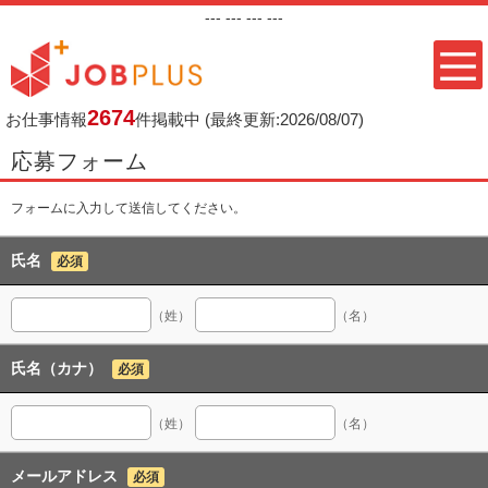
---
--- ---
---
2674
お仕事情報
件掲載中
(最終更新:2026/08/07)
応募フォーム
フォームに入力して送信してください。
氏名
必須
（姓）
（名）
氏名（カナ）
必須
（姓）
（名）
メールアドレス
必須