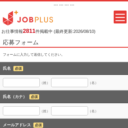
---
--- ---
---
2811
お仕事情報
件掲載中
(最終更新:2026/08/10)
応募フォーム
フォームに入力して送信してください。
氏名
必須
（姓）
（名）
氏名（カナ）
必須
（姓）
（名）
メールアドレス
必須