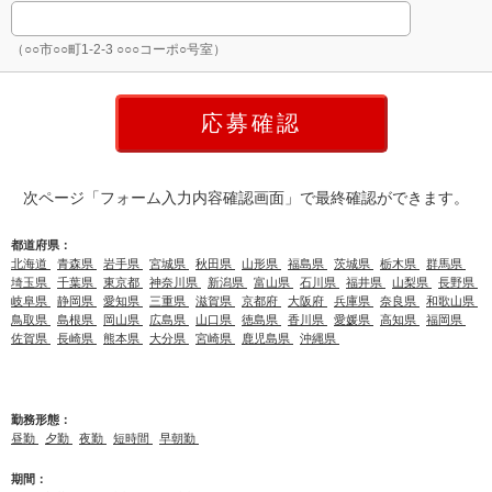
（○○市○○町1-2-3 ○○○コーポ○号室）
次ページ「フォーム入力内容確認画面」で最終確認ができます。
都道府県：
北海道
青森県
岩手県
宮城県
秋田県
山形県
福島県
茨城県
栃木県
群馬県
埼玉県
千葉県
東京都
神奈川県
新潟県
富山県
石川県
福井県
山梨県
長野県
岐阜県
静岡県
愛知県
三重県
滋賀県
京都府
大阪府
兵庫県
奈良県
和歌山県
鳥取県
島根県
岡山県
広島県
山口県
徳島県
香川県
愛媛県
高知県
福岡県
佐賀県
長崎県
熊本県
大分県
宮崎県
鹿児島県
沖縄県
勤務形態：
昼勤
夕勤
夜勤
短時間
早朝勤
期間：