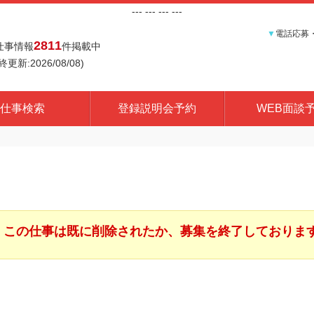
---
--- ---
---
▼
電話応募
2811
仕事情報
件掲載中
終更新:2026/08/08)
仕事検索
登録説明会予約
WEB面談
この仕事は既に削除されたか、募集を終了しておりま