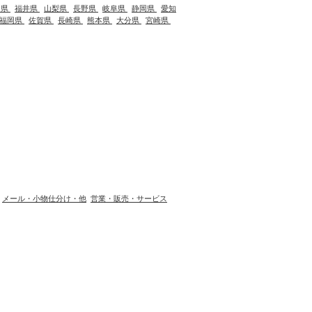
川県
福井県
山梨県
長野県
岐阜県
静岡県
愛知
福岡県
佐賀県
長崎県
熊本県
大分県
宮崎県
メール・小物仕分け・他
営業・販売・サービス