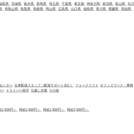
福島県
茨城県
栃木県
群馬県
埼玉県
千葉県
東京都
神奈川県
新潟県
富山県
石
県
和歌山県
鳥取県
島根県
岡山県
広島県
山口県
徳島県
香川県
愛媛県
高知県
センター
台車配達スタッフ（配達サポート含む）
フォークリフト
オフィスワーク・事務
バー
ドライバー助手
引越し作業
その他
給1,500円～
時給1,600円～
時給1,800円～
時給2,000円～