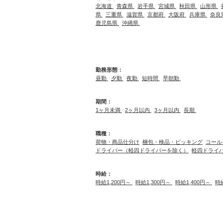
北海道
青森県
岩手県
宮城県
秋田県
山形県
県
三重県
滋賀県
京都府
大阪府
兵庫県
奈良
鹿児島県
沖縄県
勤務形態：
昼勤
夕勤
夜勤
短時間
早朝勤
期間：
1ヶ月未満
2ヶ月以内
3ヶ月以内
長期
職種：
荷物・商品仕分け
梱包・検品・ピッキング
コール
ドライバー（軽四ドライバーを除く）
軽四ドライ
時給：
時給1,200円～
時給1,300円～
時給1,400円～
時