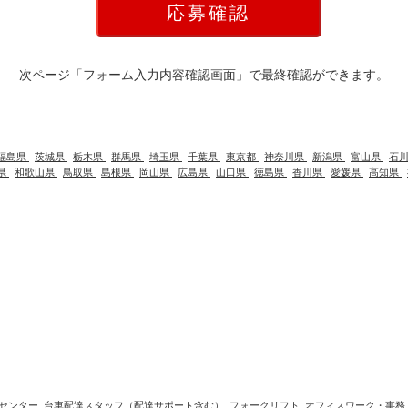
次ページ「フォーム入力内容確認画面」で最終確認ができます。
福島県
茨城県
栃木県
群馬県
埼玉県
千葉県
東京都
神奈川県
新潟県
富山県
石
県
和歌山県
鳥取県
島根県
岡山県
広島県
山口県
徳島県
香川県
愛媛県
高知県
センター
台車配達スタッフ（配達サポート含む）
フォークリフト
オフィスワーク・事務