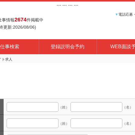
---
--- ---
---
▼
電話応募
2674
仕事情報
件掲載中
終更新:2026/08/06)
仕事検索
登録説明会予約
WEB面談
（姓）
（名）
（姓）
（名）