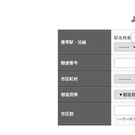
駅名検索
最寄駅・沿線
郵便番号
市区町村
都道府県
市区郡
（○○市○○町1