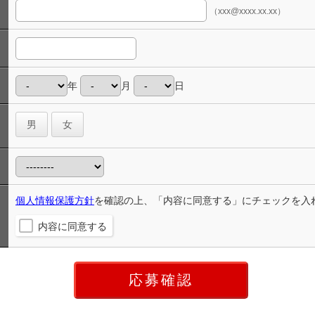
（xxx@xxxx.xx.xx）
年
月
日
男
女
個人情報保護方針
を確認の上、「内容に同意する」にチェックを入
内容に同意する