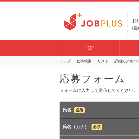
お
(最
TOP
トップ
仕事検索
リスト
詳細
応募フォーム
フォームに入力して送信してください。
氏名
必須
氏名（カナ）
必須