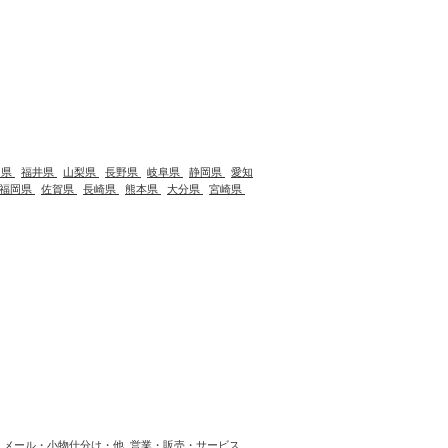
川県
福井県
山梨県
長野県
岐阜県
静岡県
愛知
福岡県
佐賀県
長崎県
熊本県
大分県
宮崎県
メール・小物仕分け・他
営業・販売・サービス