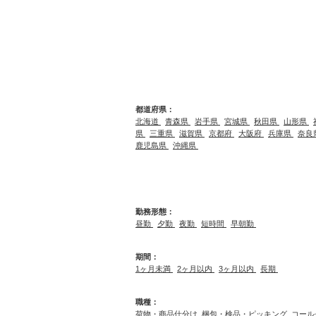
都道府県：
北海道
青森県
岩手県
宮城県
秋田県
山形県
県
三重県
滋賀県
京都府
大阪府
兵庫県
奈良
鹿児島県
沖縄県
勤務形態：
昼勤
夕勤
夜勤
短時間
早朝勤
期間：
1ヶ月未満
2ヶ月以内
3ヶ月以内
長期
職種：
荷物・商品仕分け
梱包・検品・ピッキング
コール