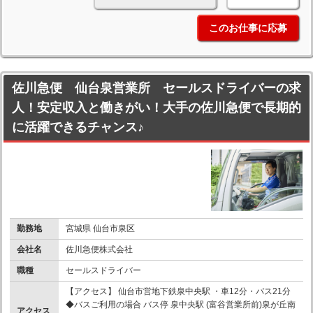
このお仕事に応募
佐川急便 仙台泉営業所 セールスドライバーの求
人！安定収入と働きがい！大手の佐川急便で長期的
に活躍できるチャンス♪
勤務地
宮城県 仙台市泉区
会社名
佐川急便株式会社
職種
セールスドライバー
【アクセス】 仙台市営地下鉄泉中央駅 ・車12分・バス21分
◆バスご利用の場合 バス停 泉中央駅 (富谷営業所前)泉が丘南
アクセス