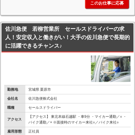
このお仕事に応募
佐川急便 若柳営業所 セールスドライバーの求
人！安定収入と働きがい！大手の佐川急便で長期的
に活躍できるチャンス♪
勤務地
宮城県 栗原市
会社名
佐川急便株式会社
職種
セールスドライバー
【アクセス】 東北本線石越駅 ・車9分 ・マイカー通勤／○ ・
アクセス
バイク通勤／× ※面接時のマイカー来社○／バイク来社○
雇用形態
正社員