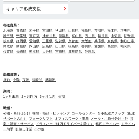
キャリア形成支援
都道府県：
北海道
青森県
岩手県
宮城県
秋田県
山形県
福島県
茨城県
栃木県
群馬県
埼玉県
千葉県
東京都
神奈川県
新潟県
富山県
石川県
福井県
山梨県
長野県
岐阜県
静岡県
愛知県
三重県
滋賀県
京都府
大阪府
兵庫県
奈良県
和歌山県
鳥取県
島根県
岡山県
広島県
山口県
徳島県
香川県
愛媛県
高知県
福岡県
佐賀県
長崎県
熊本県
大分県
宮崎県
鹿児島県
沖縄県
勤務形態：
昼勤
夕勤
夜勤
短時間
早朝勤
期間：
1ヶ月未満
2ヶ月以内
3ヶ月以内
長期
職種：
荷物・商品仕分け
梱包・検品・ピッキング
コールセンター
台車配達スタッフ（配達
サポート含む）
フォークリフト
オフィスワーク・事務
メール・小物仕分け・他
営
業・販売・サービス
ドライバー（軽四ドライバーを除く）
軽四ドライバー
ドライバ
ー助手
引越し作業
その他