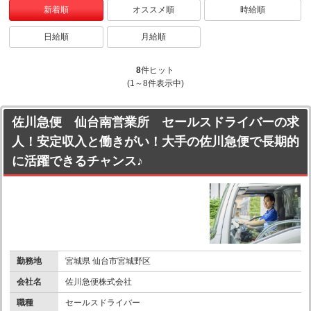
新着順
オススメ順
時給順
日給順
月給順
8
件ヒット
(1～8件表示中)
佐川急便 仙台南営業所 セールスドライバーの求
人！安定収入と働きがい！大手の佐川急便で長期的
に活躍できるチャンス♪
勤務地
宮城県 仙台市宮城野区
会社名
佐川急便株式会社
職種
セールスドライバー