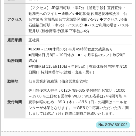
【アクセス】 JR福田町駅 ・車7分 【通勤手段】直行直帰 ・
勤務先へのマイカー通勤／○ ◆応募先 佐川急便株式会社 仙
アクセス
台営業所 宮城県仙台市宮城野区扇町7-5-33 ◆アクセス JR仙
石線福田町駅 ・車9分・バス20分 ◆バスご利用の場合 バス停
荒井駅 (鶴巻循環行)孤塚 下車徒歩4分
雇用形態
正社員
■16:00～1:00(休憩60分)※月45時間程度の残業あり
■月間休日 月8日～10日休み ■１ヶ月単位のシフト制(20日
勤務時間
締め)
■年間休日 115日(110日＋年休5日)｜有給休暇付与(初年度10
日間)｜特別休暇付与(結婚・出産・忌引)
勤務地
仙台営業所路線課（仙台営業所管轄）
佐川急便求人担当：0120-789-635 受付時間 お電話：10:00
～19:00 ※土日祝も受付中 WEB：WEB応募は24時間可能 ※
受付時間
夏季休暇のため、8/13（木）～8/16（日）の期間はコールセ
ンターが休業となります。 ※WEBでご応募いただいた方に関
しましては8/17（月）以降に随時ご連絡いたします。
SGW-801002