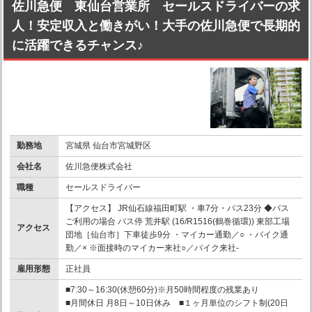
佐川急便 東仙台営業所 セールスドライバーの求
人！安定収入と働きがい！大手の佐川急便で長期的
に活躍できるチャンス♪
勤務地
宮城県 仙台市宮城野区
会社名
佐川急便株式会社
職種
セールスドライバー
【アクセス】 JR仙石線福田町駅 ・車7分・バス23分 ◆バス
ご利用の場合 バス停 荒井駅 (16/R1516(鶴巻循環)) 東部工場
アクセス
団地［仙台市］下車徒歩9分 ・マイカー通勤／○ ・バイク通
勤／× ※面接時のマイカー来社○／バイク来社-
雇用形態
正社員
■7:30～16:30(休憩60分)※月50時間程度の残業あり
■月間休日 月8日～10日休み ■１ヶ月単位のシフト制(20日