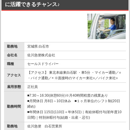
に活躍できるチャンス♪
勤務地
宮城県 白石市
会社名
佐川急便株式会社
職種
セールスドライバー
【アクセス】 東北本線東白石駅 ・車5分 ・マイカー通勤／○
アクセス
・バイク通勤／× ※面接時のマイカー来社○／バイク来社○
雇用形態
正社員
■7:30～16:30(休憩60分)※月40時間程度の残業あり
■月間休日 月8日～10日休み ■１ヶ月単位のシフト制(20日
勤務時間
締め)
■年間休日 115日(110日＋年休5日)｜有給休暇付与(初年度10
日間)｜特別休暇付与(結婚・出産・忌引)
勤務地
佐川急便 白石営業所