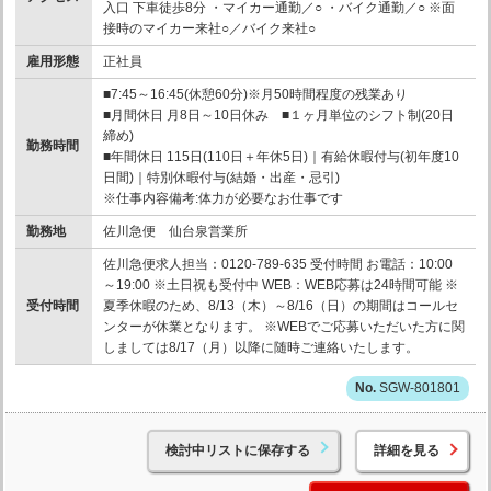
入口 下車徒歩8分 ・マイカー通勤／○ ・バイク通勤／○ ※面
接時のマイカー来社○／バイク来社○
雇用形態
正社員
■7:45～16:45(休憩60分)※月50時間程度の残業あり
■月間休日 月8日～10日休み ■１ヶ月単位のシフト制(20日
締め)
勤務時間
■年間休日 115日(110日＋年休5日)｜有給休暇付与(初年度10
日間)｜特別休暇付与(結婚・出産・忌引)
※仕事内容備考:体力が必要なお仕事です
勤務地
佐川急便 仙台泉営業所
佐川急便求人担当：0120-789-635 受付時間 お電話：10:00
～19:00 ※土日祝も受付中 WEB：WEB応募は24時間可能 ※
受付時間
夏季休暇のため、8/13（木）～8/16（日）の期間はコールセ
ンターが休業となります。 ※WEBでご応募いただいた方に関
しましては8/17（月）以降に随時ご連絡いたします。
SGW-801801
検討中リストに保存する
詳細を見る