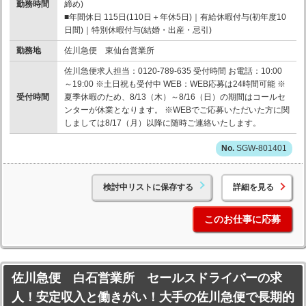
勤務時間
締め)
■年間休日 115日(110日＋年休5日)｜有給休暇付与(初年度10
日間)｜特別休暇付与(結婚・出産・忌引)
勤務地
佐川急便 東仙台営業所
佐川急便求人担当：0120-789-635 受付時間 お電話：10:00
～19:00 ※土日祝も受付中 WEB：WEB応募は24時間可能 ※
受付時間
夏季休暇のため、8/13（木）～8/16（日）の期間はコールセ
ンターが休業となります。 ※WEBでご応募いただいた方に関
しましては8/17（月）以降に随時ご連絡いたします。
SGW-801401
検討中リストに保存する
詳細を見る
このお仕事に応募
佐川急便 白石営業所 セールスドライバーの求
人！安定収入と働きがい！大手の佐川急便で長期的