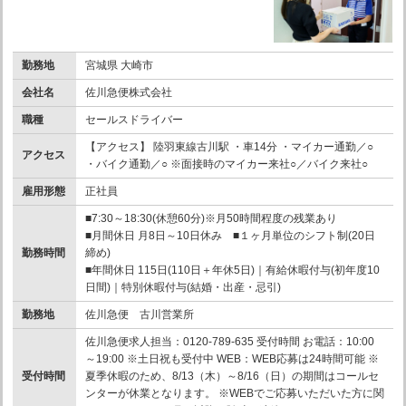
勤務地
宮城県 大崎市
会社名
佐川急便株式会社
職種
セールスドライバー
【アクセス】 陸羽東線古川駅 ・車14分 ・マイカー通勤／○
アクセス
・バイク通勤／○ ※面接時のマイカー来社○／バイク来社○
雇用形態
正社員
■7:30～18:30(休憩60分)※月50時間程度の残業あり
■月間休日 月8日～10日休み ■１ヶ月単位のシフト制(20日
勤務時間
締め)
■年間休日 115日(110日＋年休5日)｜有給休暇付与(初年度10
日間)｜特別休暇付与(結婚・出産・忌引)
勤務地
佐川急便 古川営業所
佐川急便求人担当：0120-789-635 受付時間 お電話：10:00
～19:00 ※土日祝も受付中 WEB：WEB応募は24時間可能 ※
受付時間
夏季休暇のため、8/13（木）～8/16（日）の期間はコールセ
ンターが休業となります。 ※WEBでご応募いただいた方に関