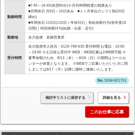
■7:45～16:45(休憩60分)※月45時間程度の残業あり
■月間休日 月8日～10日休み ■１ヶ月単位のシフト制(20日
勤務時間
締め)
■年間休日 115日(110日＋年休5日)｜有給休暇付与(初年度10
日間)｜特別休暇付与(結婚・出産・忌引)
勤務地
佐川急便 若柳営業所
佐川急便求人担当：0120-789-635 受付時間 お電話：10:00
～19:00 ※土日祝も受付中 WEB：WEB応募は24時間可能 ※
受付時間
夏季休暇のため、8/13（木）～8/16（日）の期間はコールセ
ンターが休業となります。 ※WEBでご応募いただいた方に関
しましては8/17（月）以降に随時ご連絡いたします。
SGW-801701
検討中リストに保存する
詳細を見る
このお仕事に応募