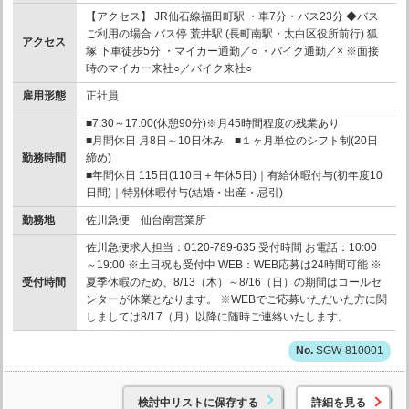
【アクセス】 JR仙石線福田町駅 ・車7分・バス23分 ◆バス
ご利用の場合 バス停 荒井駅 (長町南駅・太白区役所前行) 狐
アクセス
塚 下車徒歩5分 ・マイカー通勤／○ ・バイク通勤／× ※面接
時のマイカー来社○／バイク来社○
雇用形態
正社員
■7:30～17:00(休憩90分)※月45時間程度の残業あり
■月間休日 月8日～10日休み ■１ヶ月単位のシフト制(20日
勤務時間
締め)
■年間休日 115日(110日＋年休5日)｜有給休暇付与(初年度10
日間)｜特別休暇付与(結婚・出産・忌引)
勤務地
佐川急便 仙台南営業所
佐川急便求人担当：0120-789-635 受付時間 お電話：10:00
～19:00 ※土日祝も受付中 WEB：WEB応募は24時間可能 ※
受付時間
夏季休暇のため、8/13（木）～8/16（日）の期間はコールセ
ンターが休業となります。 ※WEBでご応募いただいた方に関
しましては8/17（月）以降に随時ご連絡いたします。
SGW-810001
検討中リストに保存する
詳細を見る