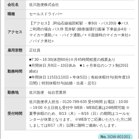
会社名
佐川急便株式会社
職種
セールスドライバー
【アクセス】 JR仙石線福田町駅 ・車9分・バス20分 ◆バス
ご利用の場合 バス停 荒井駅 (鶴巻循環行)孤塚 下車徒歩4分 ・
アクセス
マイカー通勤／○ ・バイク通勤／× ※面接時のマイカー来社○
／バイク来社○
雇用形態
正社員
■7:30～16:30(休憩60分)※月45時間程度の残業あり
■月間休日 月8日～10日休み ■１ヶ月単位のシフト制(20日
勤務時間
締め)
■年間休日 115日(110日＋年休5日)｜有給休暇付与(初年度10
日間)｜特別休暇付与(結婚・出産・忌引)
勤務地
佐川急便 仙台営業所
佐川急便求人担当：0120-789-635 受付時間 お電話：10:00
～19:00 ※土日祝も受付中 WEB：WEB応募は24時間可能 ※
受付時間
夏季休暇のため、8/13（木）～8/16（日）の期間はコールセ
ンターが休業となります。 ※WEBでご応募いただいた方に関
しましては8/17（月）以降に随時ご連絡いたします。
SGW-801001