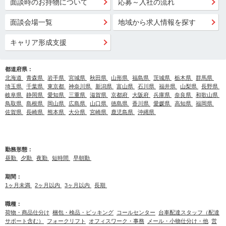
面談時のお持物について
応募～入社の流れ
面談会場一覧
地域から求人情報を探す
キャリア形成支援
都道府県：
北海道
青森県
岩手県
宮城県
秋田県
山形県
福島県
茨城県
栃木県
群馬県
埼玉県
千葉県
東京都
神奈川県
新潟県
富山県
石川県
福井県
山梨県
長野県
岐阜県
静岡県
愛知県
三重県
滋賀県
京都府
大阪府
兵庫県
奈良県
和歌山県
鳥取県
島根県
岡山県
広島県
山口県
徳島県
香川県
愛媛県
高知県
福岡県
佐賀県
長崎県
熊本県
大分県
宮崎県
鹿児島県
沖縄県
勤務形態：
昼勤
夕勤
夜勤
短時間
早朝勤
期間：
1ヶ月未満
2ヶ月以内
3ヶ月以内
長期
職種：
荷物・商品仕分け
梱包・検品・ピッキング
コールセンター
台車配達スタッフ（配達
サポート含む）
フォークリフト
オフィスワーク・事務
メール・小物仕分け・他
営