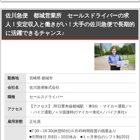
佐川急便 都城営業所 セールスドライバーの求
人！安定収入と働きがい！大手の佐川急便で長期的
に活躍できるチャンス♪
勤務地
宮崎県 都城市
会社名
佐川急便株式会社
職種
セールスドライバー
【アクセス】 JR日豊本線都城駅 ・車9分 ・マイカー通勤／○
アクセス
・バイク通勤／○ ※面接時のマイカー来社○／バイク来社○
雇用形態
正社員
■7:30～16:30(休憩60分)※月45時間程度の残業あり
■月間休日 月8日～10日休み ■１ヶ月単位のシフト制(20日