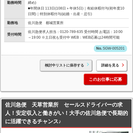
勤務時間
締め)
■年間休日 113日(108日＋年休5日)｜有給休暇付与(初年度10
日間)｜特別休暇付与(結婚・出産・忌引)
勤務地
佐川急便 都城営業所
佐川急便求人担当：0120-789-635 受付時間 お電話：10:00
受付時間
～19:00 ※土日祝も受付中 WEB：WEB応募は24時間可能
SGW-005201
検討中リストに保存する
詳細を見る
このお仕事に応募
佐川急便 天草営業所 セールスドライバーの求
人！安定収入と働きがい！大手の佐川急便で長期的
に活躍できるチャンス♪