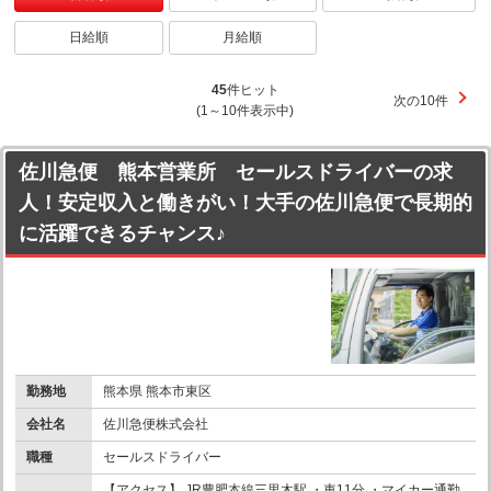
日給順
月給順
45
件ヒット
次の10件
(1～10件表示中)
佐川急便 熊本営業所 セールスドライバーの求
人！安定収入と働きがい！大手の佐川急便で長期的
に活躍できるチャンス♪
勤務地
熊本県 熊本市東区
会社名
佐川急便株式会社
職種
セールスドライバー
【アクセス】 JR豊肥本線三里木駅 ・車11分 ・マイカー通勤