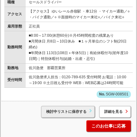
職種
セールスドライバー
【アクセス】 ゆいレール赤嶺駅 ・車12分 ・マイカー通勤／○
アクセス
・バイク通勤／○ ※面接時のマイカー来社○／バイク来社○
雇用形態
正社員
■8:00～17:00(休憩60分)※月45時間程度の残業あり
■月間休日 月8日～10日休み ■１ヶ月単位のシフト制(20日
勤務時間
締め)
■年間休日 113日(108日＋年休5日)｜有給休暇付与(初年度10
日間)｜特別休暇付与(結婚・出産・忌引)
勤務地
佐川急便 那覇営業所
佐川急便求人担当：0120-789-635 受付時間 お電話：10:00
受付時間
～19:00 ※土日祝も受付中 WEB：WEB応募は24時間可能
SGW-008501
検討中リストに保存する
詳細を見る
このお仕事に応募