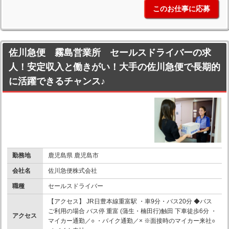
このお仕事に応募
佐川急便 霧島営業所 セールスドライバーの求
人！安定収入と働きがい！大手の佐川急便で長期的
に活躍できるチャンス♪
勤務地
鹿児島県 鹿児島市
会社名
佐川急便株式会社
職種
セールスドライバー
【アクセス】 JR日豊本線重富駅 ・車9分・バス20分 ◆バス
ご利用の場合 バス停 重富 (蒲生・楠田行)触田 下車徒歩6分 ・
アクセス
マイカー通勤／○ ・バイク通勤／× ※面接時のマイカー来社○