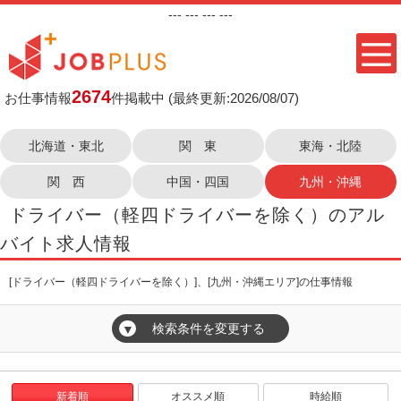
---
--- ---
---
2674
お仕事情報
件掲載中
(最終更新:2026/08/07)
北海道・東北
関 東
東海・北陸
関 西
中国・四国
九州・沖縄
ドライバー（軽四ドライバーを除く）のアル
バイト求人情報
[ドライバー（軽四ドライバーを除く）]、[九州・沖縄エリア]の仕事情報
検索条件を変更する
▼
新着順
オススメ順
時給順