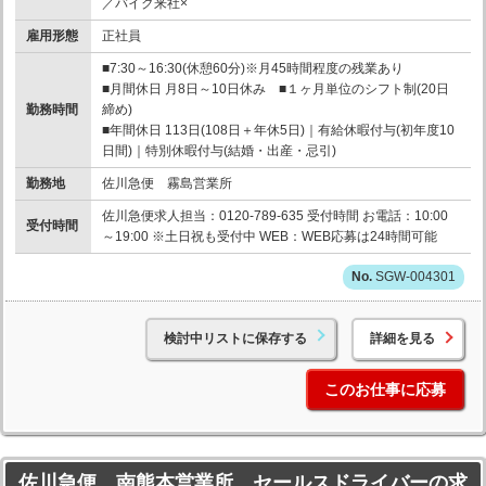
／バイク来社×
雇用形態
正社員
■7:30～16:30(休憩60分)※月45時間程度の残業あり
■月間休日 月8日～10日休み ■１ヶ月単位のシフト制(20日
勤務時間
締め)
■年間休日 113日(108日＋年休5日)｜有給休暇付与(初年度10
日間)｜特別休暇付与(結婚・出産・忌引)
勤務地
佐川急便 霧島営業所
佐川急便求人担当：0120-789-635 受付時間 お電話：10:00
受付時間
～19:00 ※土日祝も受付中 WEB：WEB応募は24時間可能
SGW-004301
検討中リストに保存する
詳細を見る
このお仕事に応募
佐川急便 南熊本営業所 セールスドライバーの求