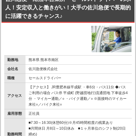
人！安定収入と働きがい！大手の佐川急便で長期的
に活躍できるチャンス♪
勤務地
熊本県 熊本市南区
会社名
佐川急便株式会社
職種
セールスドライバー
【アクセス】 JR豊肥本線平成駅 ・車6分・バス11分 ◆バス
ご利用の場合 バス停 平成町 (野越団地行)流通団地 下車徒歩4
アクセス
分 ・マイカー通勤／○ ・バイク通勤／○ ※面接時のマイカー
来社○／バイク来社○
雇用形態
正社員
■7:30～16:30(休憩60分)※月45時間程度の残業あり
■月間休日 月8日～10日休み ■１ヶ月単位のシフト制(20日
勤務時間
締め)