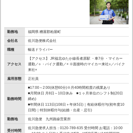
勤務地
福岡県 糟屋郡粕屋町
会社名
佐川急便株式会社
職種
輸送ドライバー
【アクセス】 JR福北ゆたか線長者原駅 ・車7分 ・マイカー
アクセス
通勤／○ ・バイク通勤／× ※面接時のマイカー来社○／バイク
来社×
雇用形態
正社員
■17:00～2:00(休憩60分)※月40時間程度の残業あり
■月間休日 月8日～10日休み ■１ヶ月単位のシフト制(20日
勤務時間
締め)
■年間休日 113日(108日＋年休5日)｜有給休暇付与(初年度10
日間)｜特別休暇付与(結婚・出産・忌引)
勤務地
佐川急便 九州路線営業所
佐川急便求人担当：0120-789-635 受付時間 お電話：10:00
受付時間