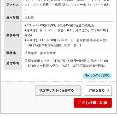
アクセス
／○ ・バイク通勤／× ※面接時のマイカー来社○／バイク来社
○
雇用形態
正社員
■7:30～17:00(休憩90分)※月45時間程度の残業あり
■月間休日 月8日～10日休み ■１ヶ月単位のシフト制(20日
勤務時間
締め)
■年間休日 113日(108日＋年休5日)｜有給休暇付与(初年度10
日間)｜特別休暇付与(結婚・出産・忌引)
勤務地
佐川急便 熊本営業所
佐川急便求人担当：0120-789-635 受付時間 お電話：10:00
受付時間
～19:00 ※土日祝も受付中 WEB：WEB応募は24時間可能
SGW-002001
検討中リストに保存する
詳細を見る
このお仕事に応募