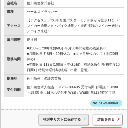
会社名
佐川急便株式会社
職種
セールスドライバー
【アクセス】 バス停 名護バスターミナル前から徒歩11分 ・
アクセス
マイカー通勤／○ ・バイク通勤／× ※面接時のマイカー来社○
／バイク来社○
雇用形態
正社員
■8:00～17:00(休憩60分)※月50時間程度の残業あり
■月間休日 月8日～10日休み ■１ヶ月単位のシフト制(20日
勤務時間
締め)
■年間休日 113日(108日＋年休5日)｜有給休暇付与(初年度10
日間)｜特別休暇付与(結婚・出産・忌引)
勤務地
佐川急便 名護営業所
佐川急便求人担当：0120-789-635 受付時間 お電話：10:00
受付時間
～19:00 ※土日祝も受付中 WEB：WEB応募は24時間可能
SGW-008601
検討中リストに保存する
詳細を見る