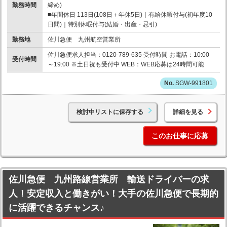
勤務時間
締め)
■年間休日 113日(108日＋年休5日)｜有給休暇付与(初年度10
日間)｜特別休暇付与(結婚・出産・忌引)
勤務地
佐川急便 九州航空営業所
佐川急便求人担当：0120-789-635 受付時間 お電話：10:00
受付時間
～19:00 ※土日祝も受付中 WEB：WEB応募は24時間可能
SGW-991801
検討中リストに保存する
詳細を見る
このお仕事に応募
佐川急便 九州路線営業所 輸送ドライバーの求
人！安定収入と働きがい！大手の佐川急便で長期的
に活躍できるチャンス♪