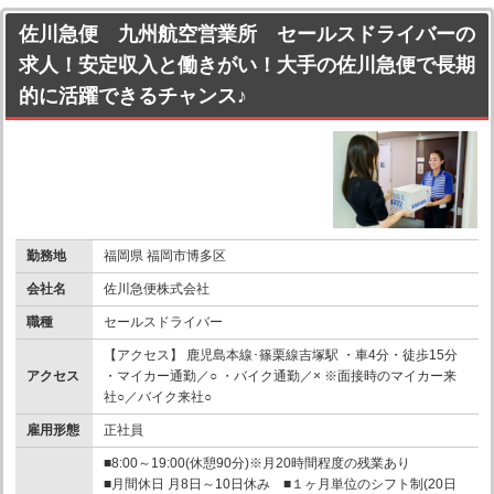
佐川急便 九州航空営業所 セールスドライバーの
求人！安定収入と働きがい！大手の佐川急便で長期
的に活躍できるチャンス♪
勤務地
福岡県 福岡市博多区
会社名
佐川急便株式会社
職種
セールスドライバー
【アクセス】 鹿児島本線･篠栗線吉塚駅 ・車4分・徒歩15分
アクセス
・マイカー通勤／○ ・バイク通勤／× ※面接時のマイカー来
社○／バイク来社○
雇用形態
正社員
■8:00～19:00(休憩90分)※月20時間程度の残業あり
■月間休日 月8日～10日休み ■１ヶ月単位のシフト制(20日