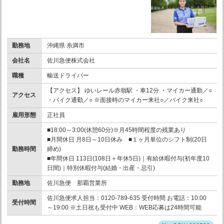
勤務地
沖縄県 糸満市
会社名
佐川急便株式会社
職種
輸送ドライバー
【アクセス】 ゆいレール赤嶺駅 ・車12分 ・マイカー通勤／○
アクセス
・バイク通勤／○ ※面接時のマイカー来社○／バイク来社○
雇用形態
正社員
■18:00～3:00(休憩60分)※月45時間程度の残業あり
■月間休日 月8日～10日休み ■１ヶ月単位のシフト制(20日
勤務時間
締め)
■年間休日 113日(108日＋年休5日)｜有給休暇付与(初年度10
日間)｜特別休暇付与(結婚・出産・忌引)
勤務地
佐川急便 那覇営業所
佐川急便求人担当：0120-789-635 受付時間 お電話：10:00
受付時間
～19:00 ※土日祝も受付中 WEB：WEB応募は24時間可能