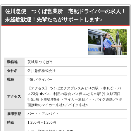
佐川急便 つくば営業所 宅配ドライバーの求人！
未経験歓迎！先輩たちがサポートします♪
勤務地
茨城県 つくば市
会社名
佐川急便株式会社
職種
宅配ドライバー
【アクセス】 つくばエクスプレスみどりの駅 ・車10分・バ
ス23分 ◆バスご利用の場合 バス停 みどりの駅 (牛久駅西口
アクセス
行)山崎 下車徒歩9分 ・マイカー通勤／○ ・バイク通勤／× ※
面接時のマイカー来社○／バイク来社×
雇用形態
パート・アルバイト
時給
1,250円～1,250円