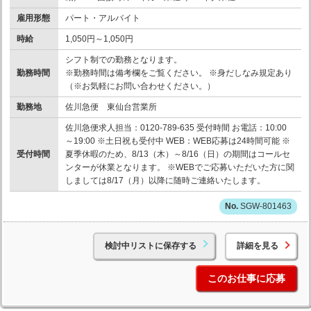
雇用形態
パート・アルバイト
時給
1,050円～1,050円
シフト制での勤務となります。
勤務時間
※勤務時間は備考欄をご覧ください。 ※身だしなみ規定あり
（※お気軽にお問い合わせください。）
勤務地
佐川急便 東仙台営業所
佐川急便求人担当：0120-789-635 受付時間 お電話：10:00
～19:00 ※土日祝も受付中 WEB：WEB応募は24時間可能 ※
受付時間
夏季休暇のため、8/13（木）～8/16（日）の期間はコールセ
ンターが休業となります。 ※WEBでご応募いただいた方に関
しましては8/17（月）以降に随時ご連絡いたします。
SGW-801463
検討中リストに保存する
詳細を見る
このお仕事に応募