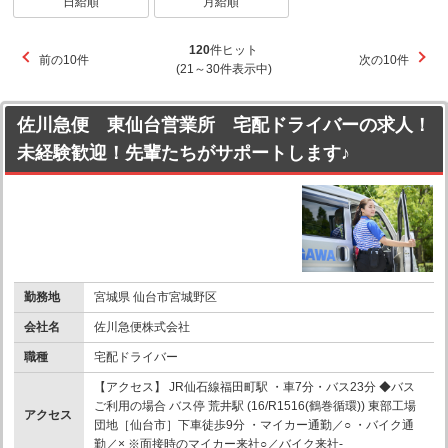
日給順
月給順
120
件ヒット
前の10件
次の10件
(21～30件表示中)
佐川急便 東仙台営業所 宅配ドライバーの求人！
未経験歓迎！先輩たちがサポートします♪
勤務地
宮城県 仙台市宮城野区
会社名
佐川急便株式会社
職種
宅配ドライバー
【アクセス】 JR仙石線福田町駅 ・車7分・バス23分 ◆バス
ご利用の場合 バス停 荒井駅 (16/R1516(鶴巻循環)) 東部工場
アクセス
団地［仙台市］下車徒歩9分 ・マイカー通勤／○ ・バイク通
勤／× ※面接時のマイカー来社○／バイク来社-