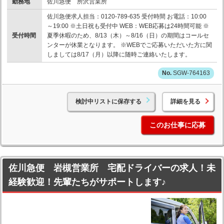
勤務地
佐川急便 所沢営業所
佐川急便求人担当：0120-789-635 受付時間 お電話：10:00
～19:00 ※土日祝も受付中 WEB：WEB応募は24時間可能 ※
受付時間
夏季休暇のため、8/13（木）～8/16（日）の期間はコールセ
ンターが休業となります。 ※WEBでご応募いただいた方に関
しましては8/17（月）以降に随時ご連絡いたします。
SGW-764163
検討中リストに保存する
詳細を見る
このお仕事に応募
佐川急便 岩槻営業所 宅配ドライバーの求人！未
経験歓迎！先輩たちがサポートします♪