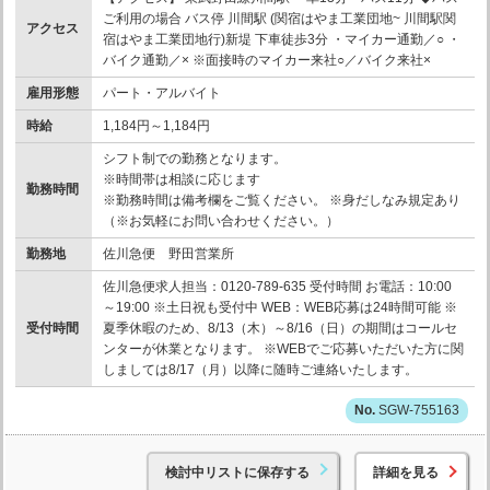
ご利用の場合 バス停 川間駅 (関宿はやま工業団地~ 川間駅関
アクセス
宿はやま工業団地行)新堤 下車徒歩3分 ・マイカー通勤／○ ・
バイク通勤／× ※面接時のマイカー来社○／バイク来社×
雇用形態
パート・アルバイト
時給
1,184円～1,184円
シフト制での勤務となります。
※時間帯は相談に応じます
勤務時間
※勤務時間は備考欄をご覧ください。 ※身だしなみ規定あり
（※お気軽にお問い合わせください。）
勤務地
佐川急便 野田営業所
佐川急便求人担当：0120-789-635 受付時間 お電話：10:00
～19:00 ※土日祝も受付中 WEB：WEB応募は24時間可能 ※
受付時間
夏季休暇のため、8/13（木）～8/16（日）の期間はコールセ
ンターが休業となります。 ※WEBでご応募いただいた方に関
しましては8/17（月）以降に随時ご連絡いたします。
SGW-755163
検討中リストに保存する
詳細を見る