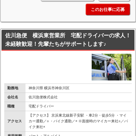
このお仕事に応募
佐川急便 横浜東営業所 宅配ドライバーの求人！
未経験歓迎！先輩たちがサポートします♪
勤務地
神奈川県 横浜市神奈川区
会社名
佐川急便株式会社
職種
宅配ドライバー
【アクセス】 京浜東北線新子安駅 ・車2分・徒歩5分 ・マイ
アクセス
カー通勤／○ ・バイク通勤／× ※面接時のマイカー来社○／バ
イク来社×
雇用形態
パート・アルバイト