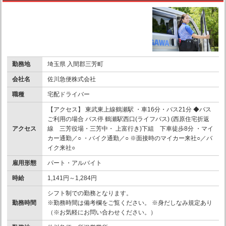
勤務地
埼玉県 入間郡三芳町
会社名
佐川急便株式会社
職種
宅配ドライバー
【アクセス】 東武東上線鶴瀬駅 ・車16分・バス21分 ◆バス
ご利用の場合 バス停 鶴瀬駅西口(ライフバス) (西原住宅折返
アクセス
線 三芳役場・三芳中・ 上富行き)下組 下車徒歩8分 ・マイ
カー通勤／○ ・バイク通勤／○ ※面接時のマイカー来社○／バ
イク来社○
雇用形態
パート・アルバイト
時給
1,141円～1,284円
シフト制での勤務となります。
勤務時間
※勤務時間は備考欄をご覧ください。 ※身だしなみ規定あり
（※お気軽にお問い合わせください。）