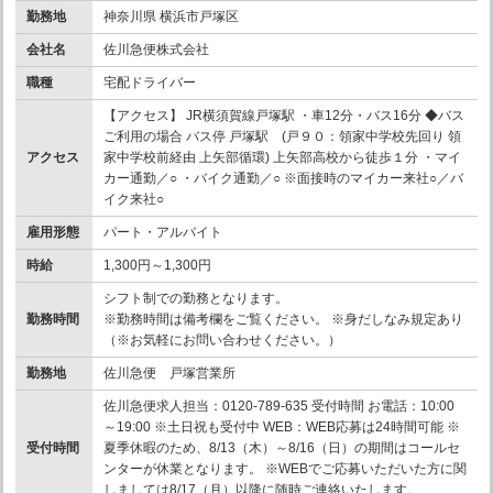
勤務地
神奈川県 横浜市戸塚区
会社名
佐川急便株式会社
職種
宅配ドライバー
【アクセス】 JR横須賀線戸塚駅 ・車12分・バス16分 ◆バス
ご利用の場合 バス停 戸塚駅 (戸９０：領家中学校先回り 領
アクセス
家中学校前経由 上矢部循環) 上矢部高校から徒歩１分 ・マイ
カー通勤／○ ・バイク通勤／○ ※面接時のマイカー来社○／バ
イク来社○
雇用形態
パート・アルバイト
時給
1,300円～1,300円
シフト制での勤務となります。
勤務時間
※勤務時間は備考欄をご覧ください。 ※身だしなみ規定あり
（※お気軽にお問い合わせください。）
勤務地
佐川急便 戸塚営業所
佐川急便求人担当：0120-789-635 受付時間 お電話：10:00
～19:00 ※土日祝も受付中 WEB：WEB応募は24時間可能 ※
受付時間
夏季休暇のため、8/13（木）～8/16（日）の期間はコールセ
ンターが休業となります。 ※WEBでご応募いただいた方に関
しましては8/17（月）以降に随時ご連絡いたします。