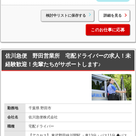
検討中リストに保存する
詳細を見る
このお仕事に応募
佐川急便 野田営業所 宅配ドライバーの求人！未
経験歓迎！先輩たちがサポートします♪
勤務地
千葉県 野田市
会社名
佐川急便株式会社
職種
宅配ドライバー
【アクセス】 東武野田線川間駅 ・車13分・バス11分 ◆バス