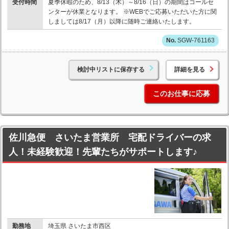
受付時間
夏季休暇のため、8/13（木）～8/16（日）の期間はコールセ
ンターが休業となります。 ※WEBでご応募いただいた方に関
しましては8/17（月）以降に随時ご連絡いたします。
SGW-761163
検討中リストに保存する
詳細を見る
このお仕事に応募
佐川急便 さいたま営業所 宅配ドライバーの求
人！未経験歓迎！先輩たちがサポートします♪
勤務地
埼玉県 さいたま市西区