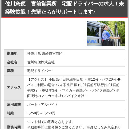
佐川急便 宮前営業所 宅配ドライバーの求人！未
経験歓迎！先輩たちがサポートします♪
勤務地
神奈川県 川崎市宮前区
会社名
佐川急便株式会社
職種
宅配ドライバー
【アクセス】 小田急小田原線生田駅 ・車12分・バス20分 ◆
バスご利用の場合 バス停 生田駅 (生01宮前平駅行)生01宮前
アクセス
平駅行 下車徒歩3分 ・マイカー通勤／○ ・バイク通勤／× ※
面接時のマイカー来社○／バイク来社-
雇用形態
パート・アルバイト
時給
1,250円～1,250円
シフト制での勤務となります。
勤務時間
※勤務時間は備考欄をご覧ください。 ※身だしなみ規定あり