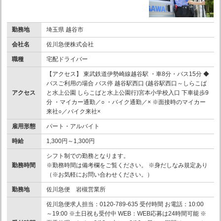
勤務地
埼玉県 越谷市
会社名
佐川急便株式会社
職種
宅配ドライバー
【アクセス】 東武鉄道伊勢崎線越谷駅 ・車8分・バス15分 ◆
バスご利用の場合 バス停 越谷駅西口 (越谷駅西口～しらこば
アクセス
と水上公園 しらこばと水上公園行)宮本小学校入口 下車徒歩9
分 ・マイカー通勤／○ ・バイク通勤／× ※面接時のマイカー
来社○／バイク来社×
雇用形態
パート・アルバイト
時給
1,300円～1,300円
シフト制での勤務となります。
勤務時間
※勤務時間は備考欄をご覧ください。 ※身だしなみ規定あり
（※お気軽にお問い合わせください。）
勤務地
佐川急便 岩槻営業所
佐川急便求人担当：0120-789-635 受付時間 お電話：10:00
～19:00 ※土日祝も受付中 WEB：WEB応募は24時間可能 ※