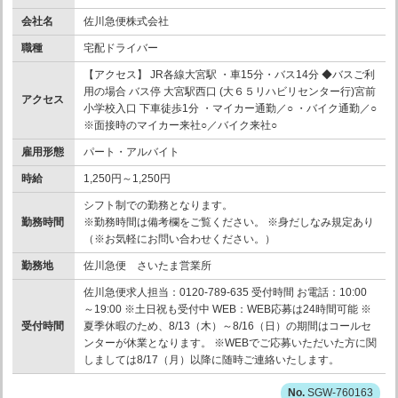
会社名
佐川急便株式会社
職種
宅配ドライバー
【アクセス】 JR各線大宮駅 ・車15分・バス14分 ◆バスご利
用の場合 バス停 大宮駅西口 (大６５リハビリセンター行)宮前
アクセス
小学校入口 下車徒歩1分 ・マイカー通勤／○ ・バイク通勤／○
※面接時のマイカー来社○／バイク来社○
雇用形態
パート・アルバイト
時給
1,250円～1,250円
シフト制での勤務となります。
勤務時間
※勤務時間は備考欄をご覧ください。 ※身だしなみ規定あり
（※お気軽にお問い合わせください。）
勤務地
佐川急便 さいたま営業所
佐川急便求人担当：0120-789-635 受付時間 お電話：10:00
～19:00 ※土日祝も受付中 WEB：WEB応募は24時間可能 ※
受付時間
夏季休暇のため、8/13（木）～8/16（日）の期間はコールセ
ンターが休業となります。 ※WEBでご応募いただいた方に関
しましては8/17（月）以降に随時ご連絡いたします。
SGW-760163