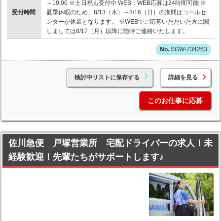
～19:00 ※土日祝も受付中 WEB：WEB応募は24時間可能 ※
受付時間
夏季休暇のため、8/13（木）～8/16（日）の期間はコールセ
ンターが休業となります。 ※WEBでご応募いただいた方に関
しましては8/17（月）以降に随時ご連絡いたします。
SGW-734263
検討中リストに保存する
詳細を見る
このお仕事に応募
佐川急便 戸塚営業所 宅配ドライバーの求人！未
経験歓迎！先輩たちがサポートします♪