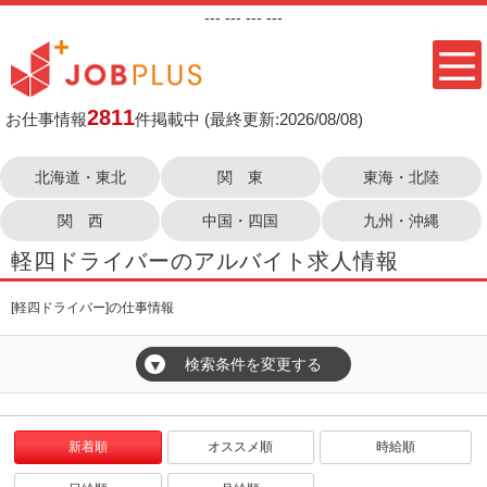
---
--- ---
---
2811
お仕事情報
件掲載中
(最終更新:2026/08/08)
北海道・東北
関 東
東海・北陸
関 西
中国・四国
九州・沖縄
軽四ドライバーのアルバイト求人情報
[軽四ドライバー]の仕事情報
検索条件を変更する
▼
新着順
オススメ順
時給順