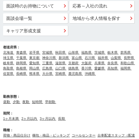
面談時のお持物について
応募～入社の流れ
面談会場一覧
地域から求人情報を探す
キャリア形成支援
都道府県：
北海道
青森県
岩手県
宮城県
秋田県
山形県
福島県
茨城県
栃木県
群馬県
埼玉県
千葉県
東京都
神奈川県
新潟県
富山県
石川県
福井県
山梨県
長野県
岐阜県
静岡県
愛知県
三重県
滋賀県
京都府
大阪府
兵庫県
奈良県
和歌山県
鳥取県
島根県
岡山県
広島県
山口県
徳島県
香川県
愛媛県
高知県
福岡県
佐賀県
長崎県
熊本県
大分県
宮崎県
鹿児島県
沖縄県
勤務形態：
昼勤
夕勤
夜勤
短時間
早朝勤
期間：
1ヶ月未満
2ヶ月以内
3ヶ月以内
長期
職種：
荷物・商品仕分け
梱包・検品・ピッキング
コールセンター
台車配達スタッフ（配達