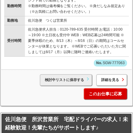
シフト制での勤務となります。
勤務時間
※勤務時間は備考欄をご覧ください。 ※身だしなみ規定あり
（※お気軽にお問い合わせください。）
勤務地
佐川急便 つくば営業所
佐川急便求人担当：0120-789-635 受付時間 お電話：10:00
～19:00 ※土日祝も受付中 WEB：WEB応募は24時間可能 ※
受付時間
夏季休暇のため、8/13（木）～8/16（日）の期間はコールセ
ンターが休業となります。 ※WEBでご応募いただいた方に関
しましては8/17（月）以降に随時ご連絡いたします。
SGW-777063
検討中リストに保存する
詳細を見る
このお仕事に応募
佐川急便 所沢営業所 宅配ドライバーの求人！未
経験歓迎！先輩たちがサポートします♪