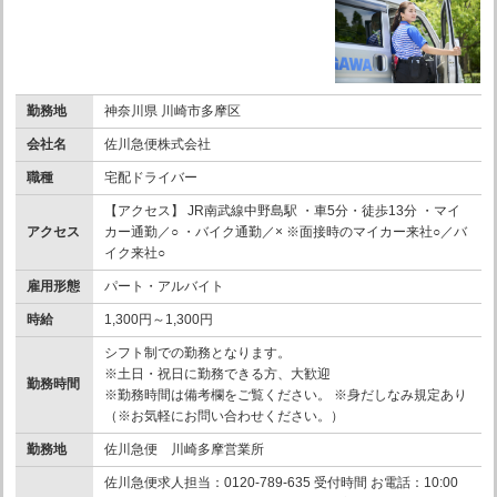
勤務地
神奈川県 川崎市多摩区
会社名
佐川急便株式会社
職種
宅配ドライバー
【アクセス】 JR南武線中野島駅 ・車5分・徒歩13分 ・マイ
アクセス
カー通勤／○ ・バイク通勤／× ※面接時のマイカー来社○／バ
イク来社○
雇用形態
パート・アルバイト
時給
1,300円～1,300円
シフト制での勤務となります。
※土日・祝日に勤務できる方、大歓迎
勤務時間
※勤務時間は備考欄をご覧ください。 ※身だしなみ規定あり
（※お気軽にお問い合わせください。）
勤務地
佐川急便 川崎多摩営業所
佐川急便求人担当：0120-789-635 受付時間 お電話：10:00