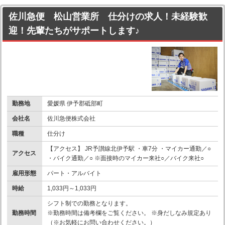
佐川急便 松山営業所 仕分けの求人！未経験歓
迎！先輩たちがサポートします♪
勤務地
愛媛県 伊予郡砥部町
会社名
佐川急便株式会社
職種
仕分け
【アクセス】 JR予讃線北伊予駅 ・車7分 ・マイカー通勤／○
アクセス
・バイク通勤／○ ※面接時のマイカー来社○／バイク来社○
雇用形態
パート・アルバイト
時給
1,033円～1,033円
シフト制での勤務となります。
勤務時間
※勤務時間は備考欄をご覧ください。 ※身だしなみ規定あり
（※お気軽にお問い合わせください。）