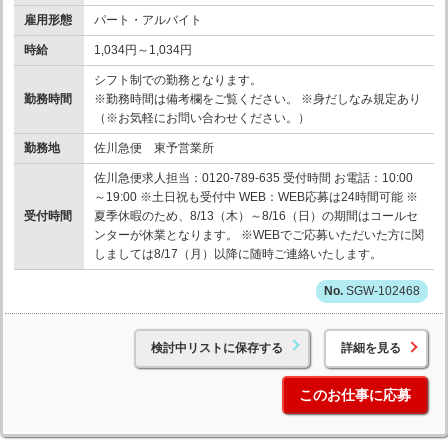
雇用形態
パート・アルバイト
時給
1,034円～1,034円
シフト制での勤務となります。
勤務時間
※勤務時間は備考欄をご覧ください。 ※身だしなみ規定あり
（※お気軽にお問い合わせください。）
勤務地
佐川急便 東予営業所
佐川急便求人担当：0120-789-635 受付時間 お電話：10:00
～19:00 ※土日祝も受付中 WEB：WEB応募は24時間可能 ※
受付時間
夏季休暇のため、8/13（木）～8/16（日）の期間はコールセ
ンターが休業となります。 ※WEBでご応募いただいた方に関
しましては8/17（月）以降に随時ご連絡いたします。
SGW-102468
検討中リストに保存する
詳細を見る
このお仕事に応募