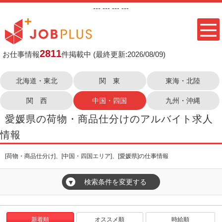
---
--- ---
---
2811
お仕事情報
件掲載中
(最終更新:2026/08/09)
北海道・東北
関 東
東海・北陸
関 西
中国・四国
九州・沖縄
愛媛県の荷物・商品仕分けのアルバイト求人
情報
[荷物・商品仕分け]、[中国・四国エリア]、[愛媛県]の仕事情報
検索条件を変更する
▼
新着順
オススメ順
時給順