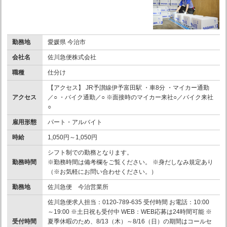
勤務地
愛媛県 今治市
会社名
佐川急便株式会社
職種
仕分け
【アクセス】 JR予讃線伊予富田駅 ・車8分 ・マイカー通勤
アクセス
／○ ・バイク通勤／○ ※面接時のマイカー来社○／バイク来社
○
雇用形態
パート・アルバイト
時給
1,050円～1,050円
シフト制での勤務となります。
勤務時間
※勤務時間は備考欄をご覧ください。 ※身だしなみ規定あり
（※お気軽にお問い合わせください。）
勤務地
佐川急便 今治営業所
佐川急便求人担当：0120-789-635 受付時間 お電話：10:00
～19:00 ※土日祝も受付中 WEB：WEB応募は24時間可能 ※
受付時間
夏季休暇のため、8/13（木）～8/16（日）の期間はコールセ