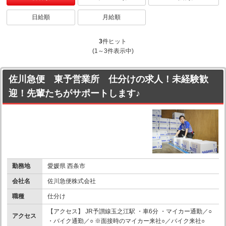
日給順
月給順
3
件ヒット
(1～3件表示中)
佐川急便 東予営業所 仕分けの求人！未経験歓
迎！先輩たちがサポートします♪
勤務地
愛媛県 西条市
会社名
佐川急便株式会社
職種
仕分け
【アクセス】 JR予讃線玉之江駅 ・車6分 ・マイカー通勤／○
アクセス
・バイク通勤／○ ※面接時のマイカー来社○／バイク来社○