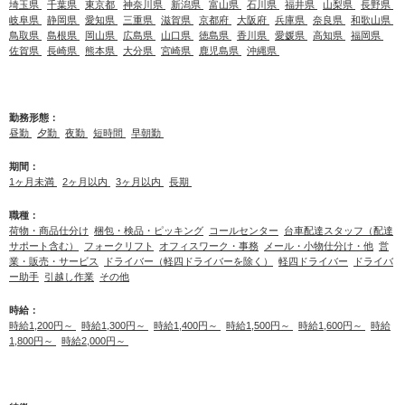
埼玉県
千葉県
東京都
神奈川県
新潟県
富山県
石川県
福井県
山梨県
長野県
岐阜県
静岡県
愛知県
三重県
滋賀県
京都府
大阪府
兵庫県
奈良県
和歌山県
鳥取県
島根県
岡山県
広島県
山口県
徳島県
香川県
愛媛県
高知県
福岡県
佐賀県
長崎県
熊本県
大分県
宮崎県
鹿児島県
沖縄県
勤務形態：
昼勤
夕勤
夜勤
短時間
早朝勤
期間：
1ヶ月未満
2ヶ月以内
3ヶ月以内
長期
職種：
荷物・商品仕分け
梱包・検品・ピッキング
コールセンター
台車配達スタッフ（配達
サポート含む）
フォークリフト
オフィスワーク・事務
メール・小物仕分け・他
営
業・販売・サービス
ドライバー（軽四ドライバーを除く）
軽四ドライバー
ドライバ
ー助手
引越し作業
その他
時給：
時給1,200円～
時給1,300円～
時給1,400円～
時給1,500円～
時給1,600円～
時給
1,800円～
時給2,000円～