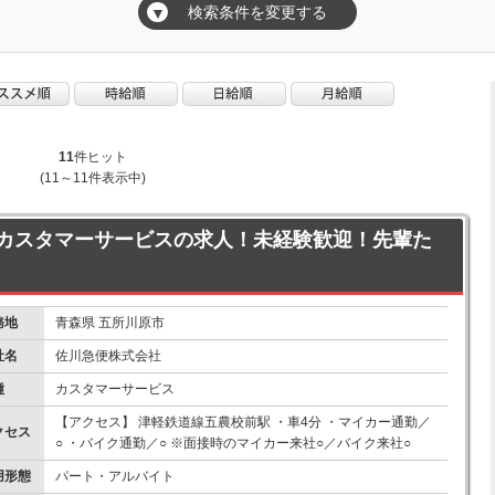
検索条件を変更する
▼
11
件ヒット
(11～11件表示中)
カスタマーサービスの求人！未経験歓迎！先輩た
務地
青森県 五所川原市
社名
佐川急便株式会社
種
カスタマーサービス
【アクセス】 津軽鉄道線五農校前駅 ・車4分 ・マイカー通勤／
クセス
○ ・バイク通勤／○ ※面接時のマイカー来社○／バイク来社○
用形態
パート・アルバイト