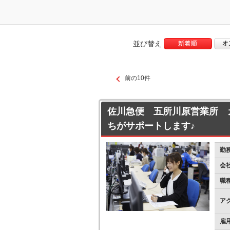
並び替え
前の10件
佐川急便 五所川原営業所 
ちがサポートします♪
勤
会
職
ア
雇