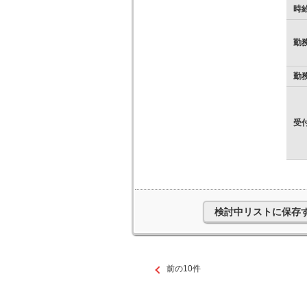
時
勤
勤
受
検討中リストに保存
前の10件