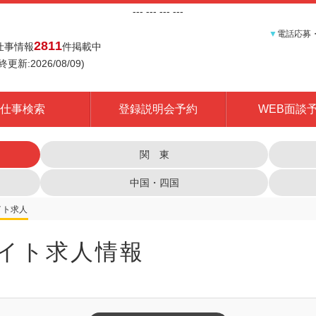
---
--- ---
---
▼
電話応募
2811
仕事情報
件掲載中
終更新:2026/08/09)
仕事検索
登録説明会予約
WEB面談
関 東
中国・四国
イト求人情報