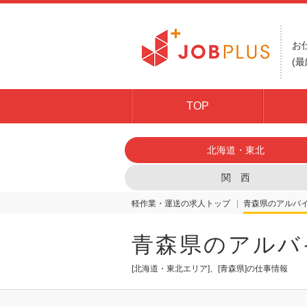
お
(最
TOP
北海道・東北
関 西
軽作業・運送の求人トップ
青森県
青森県のアルバ
[北海道・東北エリア]、[青森県]の仕事情報