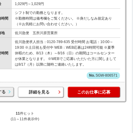
給
1,029円～1,029円
シフト制での勤務となります。
務時間
※勤務時間は備考欄をご覧ください。 ※身だしなみ規定あり
（※お気軽にお問い合わせください。）
務地
佐川急便 五所川原営業所
佐川急便求人担当：0120-789-635 受付時間 お電話：10:00～
19:00 ※土日祝も受付中 WEB：WEB応募は24時間可能 ※夏季
付時間
休暇のため、8/13（木）～8/16（日）の期間はコールセンター
が休業となります。 ※WEBでご応募いただいた方に関しまして
は8/17（月）以降に随時ご連絡いたします。
SGW-806571
する
詳細を見る
このお仕事に応募
11
件ヒット
(11～11件表示中)