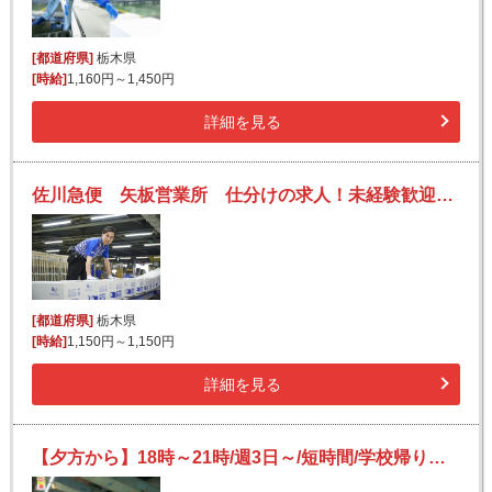
[都道府県]
栃木県
[時給]
1,160円～1,450円
詳細を見る
佐川急便 矢板営業所 仕分けの求人！未経験歓迎！先輩たちがサポートします♪
[都道府県]
栃木県
[時給]
1,150円～1,150円
詳細を見る
【夕方から】18時～21時/週3日～/短時間/学校帰りや副業にもオススメ/簡単仕分け