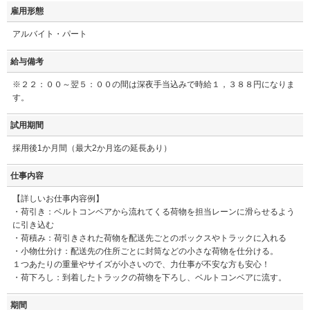
雇用形態
アルバイト・パート
給与備考
※２２：００～翌５：００の間は深夜手当込みで時給１，３８８円になりま
す。
試用期間
採用後1か月間（最大2か月迄の延長あり）
仕事内容
【詳しいお仕事内容例】
・荷引き：ベルトコンベアから流れてくる荷物を担当レーンに滑らせるよう
に引き込む
・荷積み：荷引きされた荷物を配送先ごとのボックスやトラックに入れる
・小物仕分け：配送先の住所ごとに封筒などの小さな荷物を仕分ける。
１つあたりの重量やサイズが小さいので、力仕事が不安な方も安心！
・荷下ろし：到着したトラックの荷物を下ろし、ベルトコンベアに流す。
期間