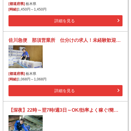
[都道府県]
栃木県
[時給]
1,450円～1,450円
詳細を見る
佐川急便 那須営業所 仕分けの求人！未経験歓迎！先輩たちがサポートします♪
[都道府県]
栃木県
[時給]
1,068円～1,068円
詳細を見る
【深夜】22時～翌7時/週3日～OK/効率よく稼ぐ/簡単仕分けバイト/夜勤デビューにもオススメ！