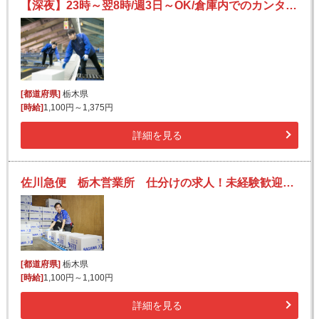
【深夜】23時～翌8時/週3日～OK/倉庫内でのカンタン仕分け作業/未経験OK/日払い可(規定有)
[都道府県]
栃木県
[時給]
1,100円～1,375円
詳細を見る
佐川急便 栃木営業所 仕分けの求人！未経験歓迎！先輩たちがサポートします♪
[都道府県]
栃木県
[時給]
1,100円～1,100円
詳細を見る