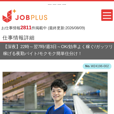
---
--- ---
---
2811
お仕事情報
件掲載中
(最終更新:2026/08/09)
仕事情報詳細
【深夜】22時～翌7時/週3日～OK/効率よく稼ぐ/ガッツリ
稼げる夜勤バイト/モクモク簡単仕分け！
W24196-002