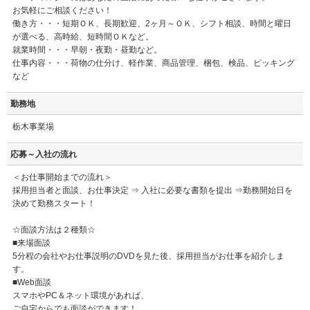
お気軽にご相談ください！
働き方・・・短期ＯＫ、長期歓迎、2ヶ月～ＯＫ、シフト相談、時間と曜日
が選べる、高時給、短時間ＯＫなど。
就業時間・・・早朝・夜勤・昼勤など。
仕事内容・・・荷物の仕分け、軽作業、商品管理、梱包、検品、ピッキング
など
勤務地
栃木事業場
応募～入社の流れ
＜お仕事開始までの流れ＞
採用担当者と面談、お仕事決定 ⇒ 入社に必要な書類を提出 ⇒勤務開始日を
決めて勤務スタート！
☆面談方法は２種類☆
■来場面談
5分程の会社やお仕事説明のDVDを見た後、採用担当がお仕事を紹介しま
す。
■Web面談
スマホやPC＆ネット環境があれば、
ご自宅からでも面談ができます！