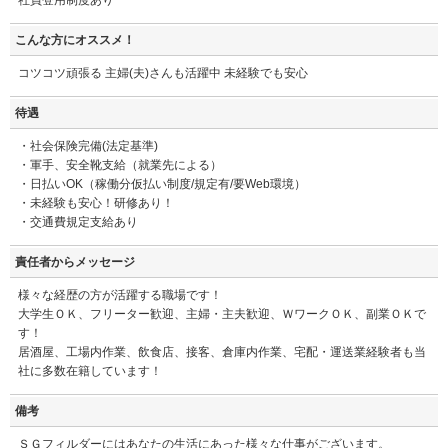
こんな方にオススメ！
コツコツ頑張る 主婦(夫)さんも活躍中 未経験でも安心
待遇
・社会保険完備(法定基準)
・軍手、安全靴支給（就業先による）
・日払いOK（稼働分仮払い制度/規定有/要Web環境）
・未経験も安心！研修あり！
・交通費規定支給あり
責任者からメッセージ
様々な経歴の方が活躍する職場です！
大学生ＯＫ、フリーター歓迎、主婦・主夫歓迎、ＷワークＯＫ、副業ＯＫで
す！
居酒屋、工場内作業、飲食店、接客、倉庫内作業、宅配・運送業経験者も当
社に多数在籍しています！
備考
ＳＧフィルダーにはあなたの生活にあった様々な仕事がございます。