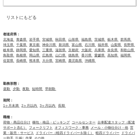
リストにもどる
都道府県：
北海道
青森県
岩手県
宮城県
秋田県
山形県
福島県
茨城県
栃木県
群馬県
埼玉県
千葉県
東京都
神奈川県
新潟県
富山県
石川県
福井県
山梨県
長野県
岐阜県
静岡県
愛知県
三重県
滋賀県
京都府
大阪府
兵庫県
奈良県
和歌山県
鳥取県
島根県
岡山県
広島県
山口県
徳島県
香川県
愛媛県
高知県
福岡県
佐賀県
長崎県
熊本県
大分県
宮崎県
鹿児島県
沖縄県
勤務形態：
昼勤
夕勤
夜勤
短時間
早朝勤
期間：
1ヶ月未満
2ヶ月以内
3ヶ月以内
長期
職種：
荷物・商品仕分け
梱包・検品・ピッキング
コールセンター
台車配達スタッフ（配達
サポート含む）
フォークリフト
オフィスワーク・事務
メール・小物仕分け・他
営
業・販売・サービス
ドライバー（軽四ドライバーを除く）
軽四ドライバー
ドライバ
ー助手
引越し作業
その他