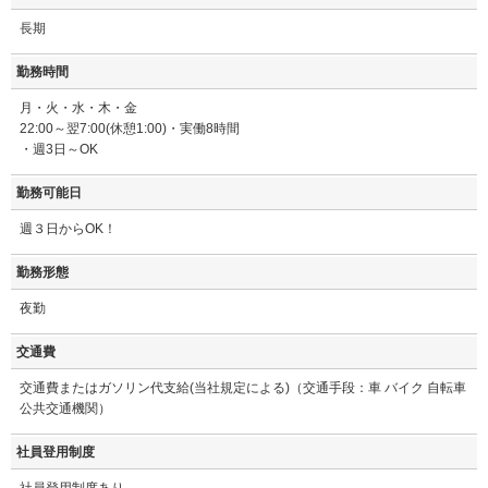
長期
勤務時間
月・火・水・木・金
22:00～翌7:00(休憩1:00)・実働8時間
・週3日～OK
勤務可能日
週３日からOK！
勤務形態
夜勤
交通費
交通費またはガソリン代支給(当社規定による)（交通手段：車 バイク 自転車
公共交通機関）
社員登用制度
社員登用制度あり