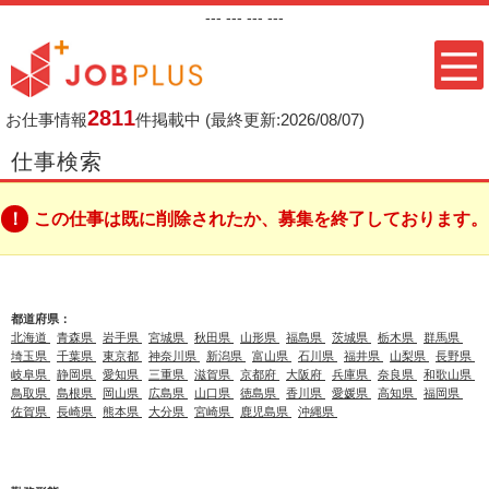
---
--- ---
---
2811
お仕事情報
件掲載中
(最終更新:2026/08/07)
仕事検索
この仕事は既に削除されたか、募集を終了しております。
都道府県：
北海道
青森県
岩手県
宮城県
秋田県
山形県
福島県
茨城県
栃木県
群馬県
埼玉県
千葉県
東京都
神奈川県
新潟県
富山県
石川県
福井県
山梨県
長野県
岐阜県
静岡県
愛知県
三重県
滋賀県
京都府
大阪府
兵庫県
奈良県
和歌山県
鳥取県
島根県
岡山県
広島県
山口県
徳島県
香川県
愛媛県
高知県
福岡県
佐賀県
長崎県
熊本県
大分県
宮崎県
鹿児島県
沖縄県