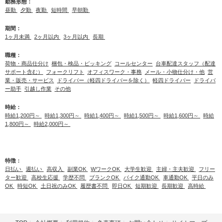
勤務形態：
昼勤
夕勤
夜勤
短時間
早朝勤
期間：
1ヶ月未満
2ヶ月以内
3ヶ月以内
長期
職種：
荷物・商品仕分け
梱包・検品・ピッキング
コールセンター
台車配達スタッフ（配達
サポート含む）
フォークリフト
オフィスワーク・事務
メール・小物仕分け・他
営
業・販売・サービス
ドライバー（軽四ドライバーを除く）
軽四ドライバー
ドライバ
ー助手
引越し作業
その他
時給：
時給1,200円～
時給1,300円～
時給1,400円～
時給1,500円～
時給1,600円～
時給
1,800円～
時給2,000円～
特徴：
日払い
週払い
高収入
副業OK
WワークOK
大学生歓迎
主婦・主夫歓迎
フリー
ター歓迎
高校生応援
学歴不問
ブランクOK
バイク通勤OK
車通勤OK
平日のみ
OK
時短OK
土日祝のみOK
履歴書不問
即日OK
短期歓迎
長期歓迎
高時給