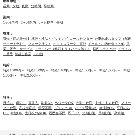
勤務形態：
昼勤
夕勤
夜勤
短時間
早朝勤
期間：
1ヶ月未満
2ヶ月以内
3ヶ月以内
長期
職種：
荷物・商品仕分け
梱包・検品・ピッキング
コールセンター
台車配達スタッフ（配達
サポート含む）
フォークリフト
オフィスワーク・事務
メール・小物仕分け・他
営
業・販売・サービス
ドライバー（軽四ドライバーを除く）
軽四ドライバー
ドライバ
ー助手
引越し作業
その他
時給：
時給1,200円～
時給1,300円～
時給1,400円～
時給1,500円～
時給1,600円～
時給
1,800円～
時給2,000円～
特徴：
日払い
週払い
高収入
副業OK
WワークOK
大学生歓迎
主婦・主夫歓迎
フリー
ター歓迎
高校生応援
学歴不問
ブランクOK
バイク通勤OK
車通勤OK
平日のみ
OK
時短OK
土日祝のみOK
履歴書不問
即日OK
短期歓迎
長期歓迎
高時給