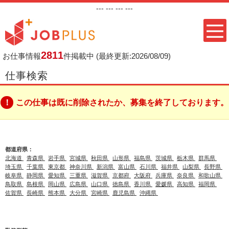
---
--- ---
---
2811
お仕事情報
件掲載中
(最終更新:2026/08/09)
仕事検索
この仕事は既に削除されたか、募集を終了しております。
都道府県：
北海道
青森県
岩手県
宮城県
秋田県
山形県
福島県
茨城県
栃木県
群馬県
埼玉県
千葉県
東京都
神奈川県
新潟県
富山県
石川県
福井県
山梨県
長野県
岐阜県
静岡県
愛知県
三重県
滋賀県
京都府
大阪府
兵庫県
奈良県
和歌山県
鳥取県
島根県
岡山県
広島県
山口県
徳島県
香川県
愛媛県
高知県
福岡県
佐賀県
長崎県
熊本県
大分県
宮崎県
鹿児島県
沖縄県