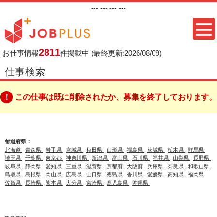
---
--- ---
---
2811
お仕事情報
件掲載中
(最終更新:2026/08/09)
仕事検索
この仕事は既に削除されたか、募集を終了しております。
都道府県：
北海道
青森県
岩手県
宮城県
秋田県
山形県
福島県
茨城県
栃木県
群馬県
埼玉県
千葉県
東京都
神奈川県
新潟県
富山県
石川県
福井県
山梨県
長野県
岐阜県
静岡県
愛知県
三重県
滋賀県
京都府
大阪府
兵庫県
奈良県
和歌山県
鳥取県
島根県
岡山県
広島県
山口県
徳島県
香川県
愛媛県
高知県
福岡県
佐賀県
長崎県
熊本県
大分県
宮崎県
鹿児島県
沖縄県