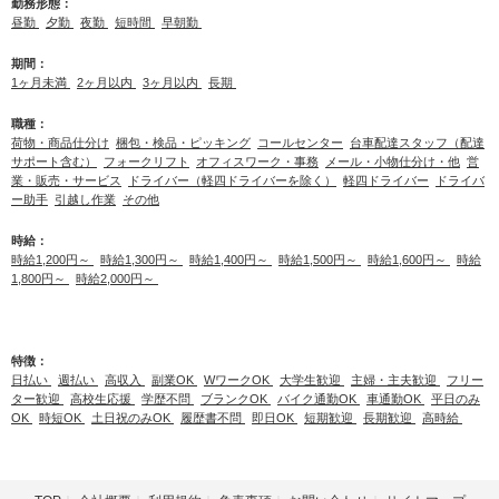
勤務形態：
昼勤
夕勤
夜勤
短時間
早朝勤
期間：
1ヶ月未満
2ヶ月以内
3ヶ月以内
長期
職種：
荷物・商品仕分け
梱包・検品・ピッキング
コールセンター
台車配達スタッフ（配達
サポート含む）
フォークリフト
オフィスワーク・事務
メール・小物仕分け・他
営
業・販売・サービス
ドライバー（軽四ドライバーを除く）
軽四ドライバー
ドライバ
ー助手
引越し作業
その他
時給：
時給1,200円～
時給1,300円～
時給1,400円～
時給1,500円～
時給1,600円～
時給
1,800円～
時給2,000円～
特徴：
日払い
週払い
高収入
副業OK
WワークOK
大学生歓迎
主婦・主夫歓迎
フリー
ター歓迎
高校生応援
学歴不問
ブランクOK
バイク通勤OK
車通勤OK
平日のみ
OK
時短OK
土日祝のみOK
履歴書不問
即日OK
短期歓迎
長期歓迎
高時給