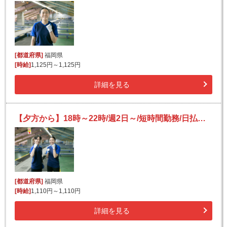
[都道府県]
福岡県
[時給]
1,125円～1,125円
詳細を見る
【夕方から】18時～22時/週2日～/短時間勤務/日払いOK(規定有)/副業可/未経験歓迎
[都道府県]
福岡県
[時給]
1,110円～1,110円
詳細を見る