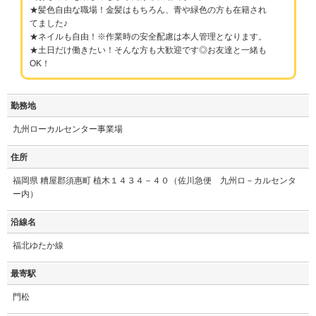
★髪色自由な職場！金髪はもちろん、青や緑色の方も在籍され
てました♪
★ネイルも自由！※作業時の安全配慮は本人管理となります。
★土日だけ働きたい！そんな方も大歓迎です◎お友達と一緒も
OK！
勤務地
九州ローカルセンター事業場
住所
福岡県 糟屋郡須惠町 植木１４３４－４０（佐川急便 九州ロ－カルセンタ
ー内）
沿線名
福北ゆたか線
最寄駅
門松