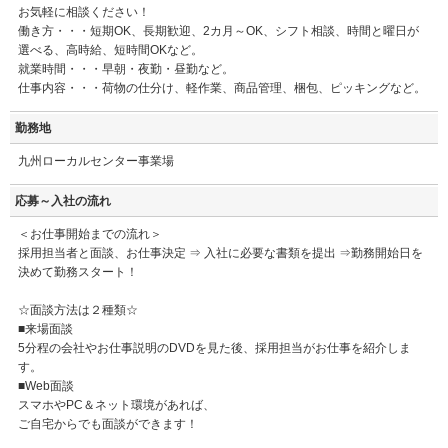
お気軽に相談ください！
働き方・・・短期OK、長期歓迎、2カ月～OK、シフト相談、時間と曜日が
選べる、高時給、短時間OKなど。
就業時間・・・早朝・夜勤・昼勤など。
仕事内容・・・荷物の仕分け、軽作業、商品管理、梱包、ピッキングなど。
勤務地
九州ローカルセンター事業場
応募～入社の流れ
＜お仕事開始までの流れ＞
採用担当者と面談、お仕事決定 ⇒ 入社に必要な書類を提出 ⇒勤務開始日を
決めて勤務スタート！
☆面談方法は２種類☆
■来場面談
5分程の会社やお仕事説明のDVDを見た後、採用担当がお仕事を紹介しま
す。
■Web面談
スマホやPC＆ネット環境があれば、
ご自宅からでも面談ができます！