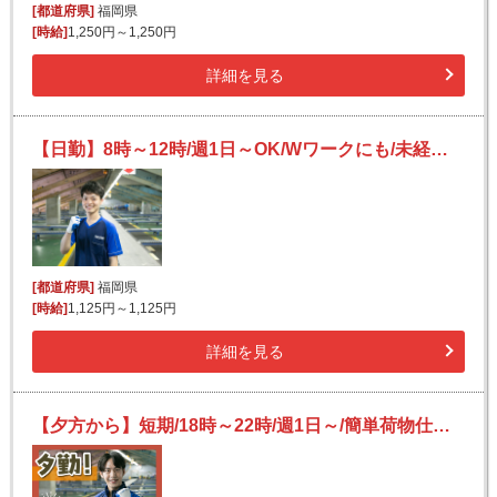
[都道府県]
福岡県
[時給]
1,250円～1,250円
詳細を見る
【日勤】8時～12時/週1日～OK/Wワークにも/未経験OK/宅配便の仕分け
[都道府県]
福岡県
[時給]
1,125円～1,125円
詳細を見る
【夕方から】短期/18時～22時/週1日～/簡単荷物仕分け/日払い可(規定有)/副業歓迎【2か月間のみ】