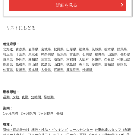
詳細を見る
リストにもどる
都道府県：
北海道
青森県
岩手県
宮城県
秋田県
山形県
福島県
茨城県
栃木県
群馬県
埼玉県
千葉県
東京都
神奈川県
新潟県
富山県
石川県
福井県
山梨県
長野県
岐阜県
静岡県
愛知県
三重県
滋賀県
京都府
大阪府
兵庫県
奈良県
和歌山県
鳥取県
島根県
岡山県
広島県
山口県
徳島県
香川県
愛媛県
高知県
福岡県
佐賀県
長崎県
熊本県
大分県
宮崎県
鹿児島県
沖縄県
勤務形態：
昼勤
夕勤
夜勤
短時間
早朝勤
期間：
1ヶ月未満
2ヶ月以内
3ヶ月以内
長期
職種：
荷物・商品仕分け
梱包・検品・ピッキング
コールセンター
台車配達スタッフ（配達
サポート含む）
フォークリフト
オフィスワーク・事務
メール・小物仕分け・他
営