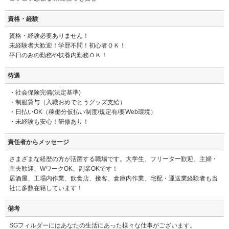
資格・経験
資格・経験必要ありません！
未経験者大歓迎！学歴不問！初心者ＯＫ！
平日のみの勤務や扶養内勤務ＯＫ！
待遇
・社会保険完備(法定基準)
・制服貸与（入職おめでとうグッズ支給）
・日払いOK（稼働分仮払い制度/規定有/要Web環境）
・未経験も安心！研修あり！
責任者からメッセージ
さまざまな経歴の方が活躍する職場です。大学生、フリーター歓迎、主婦・
主夫歓迎、WワークOK、副業OKです！
居酒屋、工場内作業、飲食店、接客、倉庫内作業、宅配・運送業経験者も当
社に多数在籍しています！
備考
SGフィルダーにはあなたの生活にあった様々な仕事がございます。