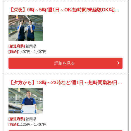
【深夜】0時～5時/週1日～OK/短時間/未経験OK/宅配便の仕分け
[都道府県]
福岡県
[時給]
1,407円～1,407円
詳細を見る
【夕方から】18時～23時など/週1日～短時間勤務/日払いOK(規定有)/副業可/未経験OK
[都道府県]
福岡県
[時給]
1,125円～1,407円