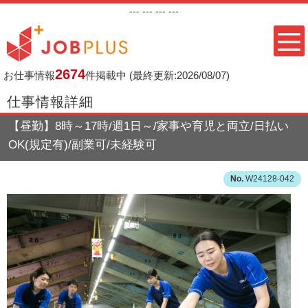
---
--- ---
---
2674
お仕事情報
件掲載中
(最終更新:2026/08/07)
仕事情報詳細
【昼勤】8時～17時/週1日～/家事や育児と両立/日払い
OK(規定有)/副業可/未経験可
W24128-042