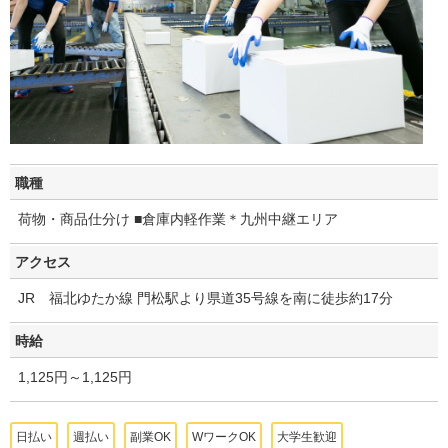
職種
荷物・商品仕分け ■倉庫内軽作業＊九州中継エリア
アクセス
JR 福北ゆたか線 門松駅より県道35号線を南に徒歩約17分
時給
1,125円～1,125円
日払い
週払い
副業OK
WワークOK
大学生歓迎