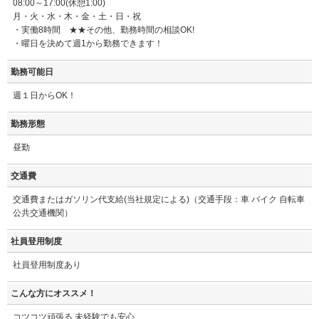
08:00～17:00(休憩1:00)
月・火・水・木・金・土・日・祝
・実働8時間 ★★その他、勤務時間の相談OK!
・曜日を決めて週1から勤務できます！
勤務可能日
週１日からOK！
勤務形態
昼勤
交通費
交通費またはガソリン代支給(当社規定による)（交通手段：車 バイク 自転車
公共交通機関）
社員登用制度
社員登用制度あり
こんな方にオススメ！
コツコツ頑張る 未経験でも安心