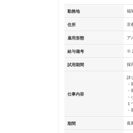
福
勤務地
京
住所
ア
雇用形態
※
給与備考
採
試用期間
詳
・
・
仕事内容
・
１
・
長
期間