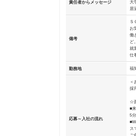
大
責任者からメッセージ
居
Ｓ
お
働
備考
ど
就
仕
福
勤務地
＜
採
☆
■
5
応募～入社の流れ
■
ス
ご