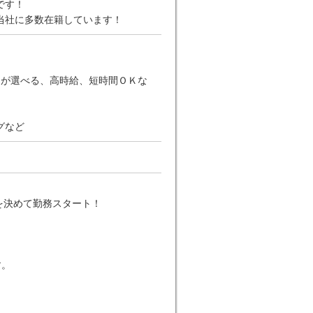
です！
当社に多数在籍しています！
日が選べる、高時給、短時間ＯＫな
グなど
を決めて勤務スタート！
す。