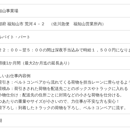
知山事業場
都府 福知山市 荒河４－２ （佐川急便 福知山営業所内）
ルバイト・パート
２２：００～翌５：００の間は深夜手当込みで時給１，５００円になり
用後1か月間（最大2か月迄の延長あり）
しいお仕事内容例
荷引き：ベルトコンベアから流れてくる荷物を担当レーンに滑らせるよ
荷積み：荷引きされた荷物を配送先ごとのボックスやトラックに入れる
小物仕分け：配送先の住所ごとに封筒などの小さな荷物を仕分ける。
つあたりの重量やサイズが小さいので、力仕事が不安な方も安心！
荷下ろし：到着したトラックの荷物を下ろし、ベルトコンベアに流す。
期