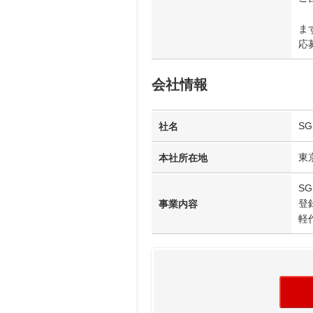
ま
応募
会社情報
S
社名
東
本社所在地
S
登
事業内容
軽