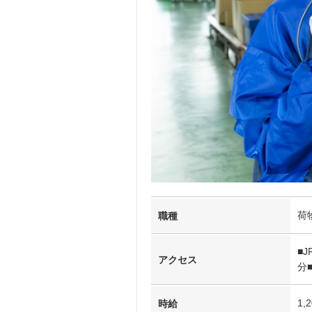
荷
職種
■
アクセス
分
1,
時給