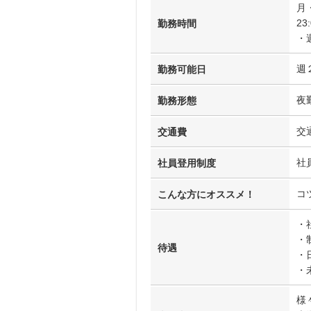
月
23
勤務時間
・
週
勤務可能日
夜
勤務形態
交
交通費
社
社員登用制度
コ
こんな方にオススメ！
・
・
待遇
・
・
様