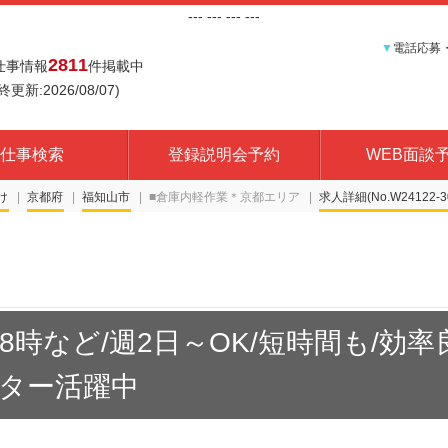
---
--- ---
---
▼
電話応募
2811
仕事情報
件掲載中
終更新:2026/08/07)
仕事検索
登録説明会予約
WEB面談
け
京都府
福知山市
■倉庫内軽作業＊京都エリア
求人詳細(No.W24122-3
8時など/週2日～OK/短時間も/効
ーター活躍中