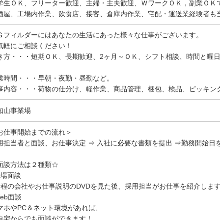
学生ＯＫ、フリーター歓迎、主婦・主夫歓迎、ＷワークＯＫ，副業ＯＫ
酒屋、工場内作業、飲食店、接客、倉庫内作業、宅配・運送業経験者も
Ｇフィルダーにはあなたの生活にあった様々な仕事がございます。
気軽にご相談ください！
き方・・・短期ＯＫ、長期歓迎、2ヶ月～ＯＫ、シフト相談、時間と曜
。
業時間・・・早朝・夜勤・昼勤など。
事内容・・・荷物の仕分け、軽作業、商品管理、梱包、検品、ピッキン
知山事業場
お仕事開始までの流れ＞
用担当者と面談、お仕事決定 ⇒ 入社に必要な書類を提出 ⇒勤務開始日
面談方法は２種類☆
来場面談
分程の会社やお仕事説明のDVDを見た後、採用担当がお仕事を紹介しま
Web面談
マホやPC＆ネット環境があれば、
自宅からでも面談ができます！