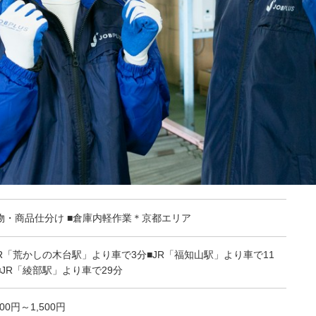
物・商品仕分け ■倉庫内軽作業＊京都エリア
JR「荒かしの木台駅」より車で3分■JR「福知山駅」より車で11
■JR「綾部駅」より車で29分
200円～1,500円