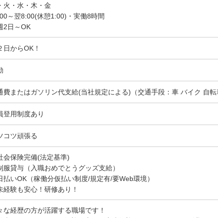
・火・水・木・金
:00～翌8:00(休憩1:00)・実働8時間
週2日～OK
２日からOK！
勤
通費またはガソリン代支給(当社規定による)（交通手段：車 バイク 自転
員登用制度あり
ツコツ頑張る
社会保険完備(法定基準)
制服貸与（入職おめでとうグッズ支給）
日払いOK（稼働分仮払い制度/規定有/要Web環境）
未経験も安心！研修あり！
々な経歴の方が活躍する職場です！