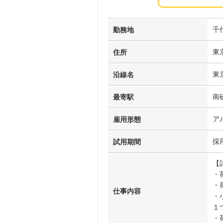
千
勤務地
東
住所
東
沿線名
南
最寄駅
ア
雇用形態
採
試用期間
【
・
・
仕事内容
・
１
・