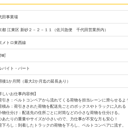
代田事業場
京都 江東区 新砂２－２－１１（佐川急便 千代田営業所内）
京メトロ東西線
砂町
ルバイト・パート
用後1か月間（最大2か月迄の延長あり）
詳しいお仕事内容例】
荷引き：ベルトコンベアから流れてくる荷物を担当レーンに滑らせるよ
荷積み：荷引きされた荷物を配送先ごとのボックスやトラックに入れる
小物仕分け：配送先の住所ごとに封筒などの小さな荷物を仕分ける。
つあたりの重量やサイズが小さいので、力仕事が不安な方も安心！
荷下ろし：到着したトラックの荷物を下ろし、ベルトコンベアに流す。