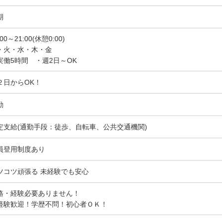
期
:00～21:00(休憩0:00)
・火・水・木・金
実働5時間 ・週2日～OK
２日からOK！
勤
定支給(通勤手段：徒歩、自転車、公共交通機関)
員登用制度あり
ツコツ頑張る 未経験でも安心
格・経験必要ありません！
経験歓迎！学歴不問！初心者ＯＫ！