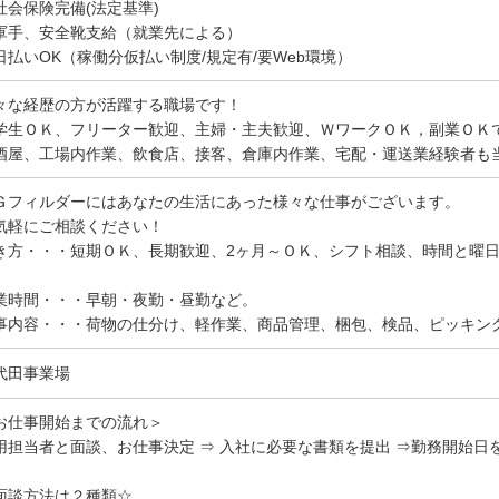
社会保険完備(法定基準)
軍手、安全靴支給（就業先による）
日払いOK（稼働分仮払い制度/規定有/要Web環境）
々な経歴の方が活躍する職場です！
学生ＯＫ、フリーター歓迎、主婦・主夫歓迎、ＷワークＯＫ，副業ＯＫ
酒屋、工場内作業、飲食店、接客、倉庫内作業、宅配・運送業経験者も
Ｇフィルダーにはあなたの生活にあった様々な仕事がございます。
気軽にご相談ください！
き方・・・短期ＯＫ、長期歓迎、2ヶ月～ＯＫ、シフト相談、時間と曜
。
業時間・・・早朝・夜勤・昼勤など。
事内容・・・荷物の仕分け、軽作業、商品管理、梱包、検品、ピッキン
代田事業場
お仕事開始までの流れ＞
用担当者と面談、お仕事決定 ⇒ 入社に必要な書類を提出 ⇒勤務開始日
面談方法は２種類☆