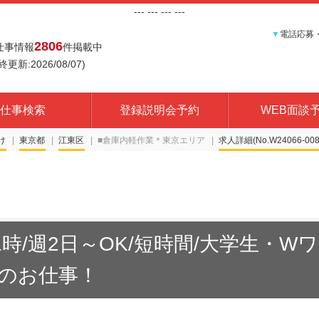
---
--- ---
---
▼
電話応募
2806
仕事情報
件掲載中
終更新:2026/08/07)
仕事検索
登録説明会予約
WEB面談
け
東京都
江東区
■倉庫内軽作業＊東京エリア
求人詳細(No.W24066-008
1時/週2日～OK/短時間/大学生・W
のお仕事！