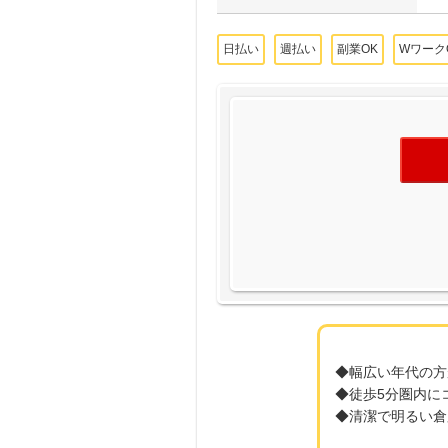
日払い
週払い
副業OK
Wワーク
◆幅広い年代の方
◆徒歩5分圏内に
◆清潔で明るい倉