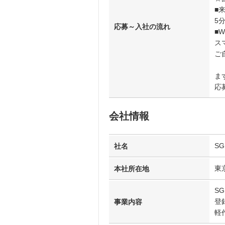
■
5
応募～入社の流れ
■
ス
ご
ま
応募
会社情報
S
社名
東
本社所在地
S
登
事業内容
軽