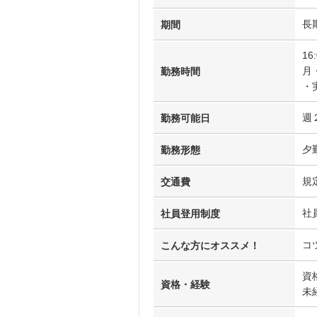
長
期間
16
月
勤務時間
・
週
勤務可能日
夕
勤務形態
規
交通費
社
社員登用制度
コ
こんな方にオススメ！
資
資格・経験
未