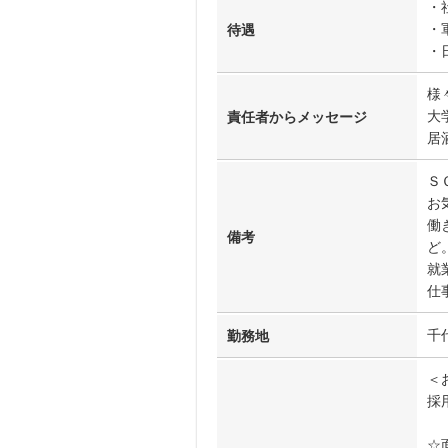
・
・
待遇
・
様
大
責任者からメッセージ
居
Ｓ
お
働
備考
ど
就
仕
千
勤務地
＜
採
☆