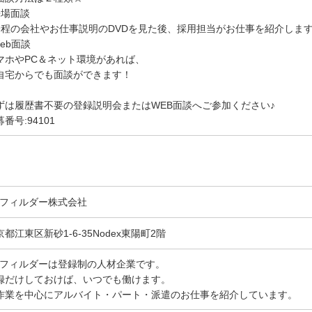
来場面談
分程の会社やお仕事説明のDVDを見た後、採用担当がお仕事を紹介しま
Web面談
マホやPC＆ネット環境があれば、
自宅からでも面談ができます！
ずは履歴書不要の登録説明会またはWEB面談へご参加ください♪
番号:94101
Gフィルダー株式会社
京都江東区新砂1-6-35Nodex東陽町2階
Gフィルダーは登録制の人材企業です。
録だけしておけば、いつでも働けます。
作業を中心にアルバイト・パート・派遣のお仕事を紹介しています。