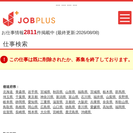
---
--- ---
---
2811
お仕事情報
件掲載中
(最終更新:2026/08/08)
仕事検索
この仕事は既に削除されたか、募集を終了しております。
都道府県：
北海道
青森県
岩手県
宮城県
秋田県
山形県
福島県
茨城県
栃木県
群馬県
埼玉県
千葉県
東京都
神奈川県
新潟県
富山県
石川県
福井県
山梨県
長野県
岐阜県
静岡県
愛知県
三重県
滋賀県
京都府
大阪府
兵庫県
奈良県
和歌山県
鳥取県
島根県
岡山県
広島県
山口県
徳島県
香川県
愛媛県
高知県
福岡県
佐賀県
長崎県
熊本県
大分県
宮崎県
鹿児島県
沖縄県