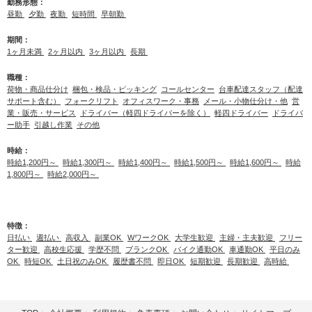
勤務形態：
昼勤
夕勤
夜勤
短時間
早朝勤
期間：
1ヶ月未満
2ヶ月以内
3ヶ月以内
長期
職種：
荷物・商品仕分け
梱包・検品・ピッキング
コールセンター
台車配達スタッフ（配達
サポート含む）
フォークリフト
オフィスワーク・事務
メール・小物仕分け・他
営
業・販売・サービス
ドライバー（軽四ドライバーを除く）
軽四ドライバー
ドライバ
ー助手
引越し作業
その他
時給：
時給1,200円～
時給1,300円～
時給1,400円～
時給1,500円～
時給1,600円～
時給
1,800円～
時給2,000円～
特徴：
日払い
週払い
高収入
副業OK
WワークOK
大学生歓迎
主婦・主夫歓迎
フリー
ター歓迎
高校生応援
学歴不問
ブランクOK
バイク通勤OK
車通勤OK
平日のみ
OK
時短OK
土日祝のみOK
履歴書不問
即日OK
短期歓迎
長期歓迎
高時給