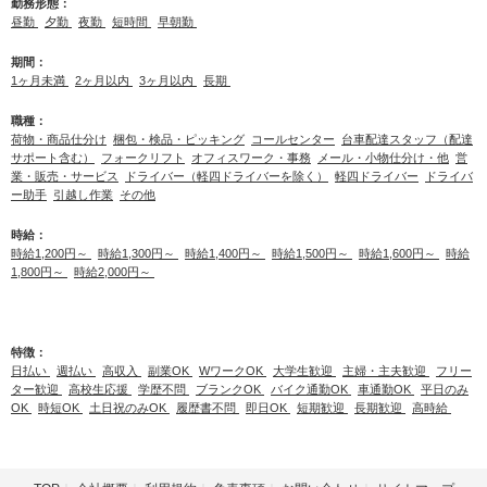
勤務形態：
昼勤
夕勤
夜勤
短時間
早朝勤
期間：
1ヶ月未満
2ヶ月以内
3ヶ月以内
長期
職種：
荷物・商品仕分け
梱包・検品・ピッキング
コールセンター
台車配達スタッフ（配達
サポート含む）
フォークリフト
オフィスワーク・事務
メール・小物仕分け・他
営
業・販売・サービス
ドライバー（軽四ドライバーを除く）
軽四ドライバー
ドライバ
ー助手
引越し作業
その他
時給：
時給1,200円～
時給1,300円～
時給1,400円～
時給1,500円～
時給1,600円～
時給
1,800円～
時給2,000円～
特徴：
日払い
週払い
高収入
副業OK
WワークOK
大学生歓迎
主婦・主夫歓迎
フリー
ター歓迎
高校生応援
学歴不問
ブランクOK
バイク通勤OK
車通勤OK
平日のみ
OK
時短OK
土日祝のみOK
履歴書不問
即日OK
短期歓迎
長期歓迎
高時給