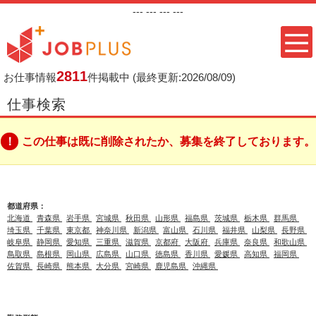
---
--- ---
---
2811
お仕事情報
件掲載中
(最終更新:2026/08/09)
仕事検索
この仕事は既に削除されたか、募集を終了しております。
都道府県：
北海道
青森県
岩手県
宮城県
秋田県
山形県
福島県
茨城県
栃木県
群馬県
埼玉県
千葉県
東京都
神奈川県
新潟県
富山県
石川県
福井県
山梨県
長野県
岐阜県
静岡県
愛知県
三重県
滋賀県
京都府
大阪府
兵庫県
奈良県
和歌山県
鳥取県
島根県
岡山県
広島県
山口県
徳島県
香川県
愛媛県
高知県
福岡県
佐賀県
長崎県
熊本県
大分県
宮崎県
鹿児島県
沖縄県