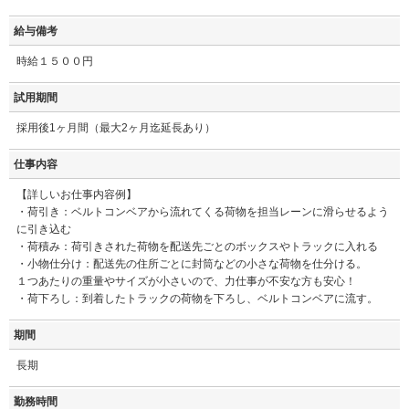
給与備考
時給１５００円
試用期間
採用後1ヶ月間（最大2ヶ月迄延長あり）
仕事内容
【詳しいお仕事内容例】
・荷引き：ベルトコンベアから流れてくる荷物を担当レーンに滑らせるよう
に引き込む
・荷積み：荷引きされた荷物を配送先ごとのボックスやトラックに入れる
・小物仕分け：配送先の住所ごとに封筒などの小さな荷物を仕分ける。
１つあたりの重量やサイズが小さいので、力仕事が不安な方も安心！
・荷下ろし：到着したトラックの荷物を下ろし、ベルトコンベアに流す。
期間
長期
勤務時間