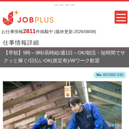
---
--- ---
---
2811
お仕事情報
件掲載中
(最終更新:2026/08/08)
仕事情報詳細
【早朝】5時～9時/高時給/週1日～OK/朝活・短時間でサ
クッと稼ぐ/日払いOK(規定有)/Wワーク歓迎
W23992-030