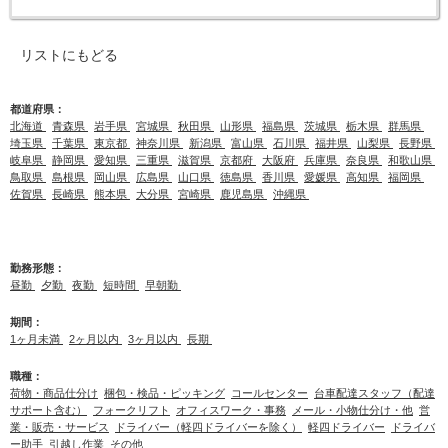
リストにもどる
都道府県：
北海道
青森県
岩手県
宮城県
秋田県
山形県
福島県
茨城県
栃木県
群馬県
埼玉県
千葉県
東京都
神奈川県
新潟県
富山県
石川県
福井県
山梨県
長野県
岐阜県
静岡県
愛知県
三重県
滋賀県
京都府
大阪府
兵庫県
奈良県
和歌山県
鳥取県
島根県
岡山県
広島県
山口県
徳島県
香川県
愛媛県
高知県
福岡県
佐賀県
長崎県
熊本県
大分県
宮崎県
鹿児島県
沖縄県
勤務形態：
昼勤
夕勤
夜勤
短時間
早朝勤
期間：
1ヶ月未満
2ヶ月以内
3ヶ月以内
長期
職種：
荷物・商品仕分け
梱包・検品・ピッキング
コールセンター
台車配達スタッフ（配達
サポート含む）
フォークリフト
オフィスワーク・事務
メール・小物仕分け・他
営
業・販売・サービス
ドライバー（軽四ドライバーを除く）
軽四ドライバー
ドライバ
ー助手
引越し作業
その他