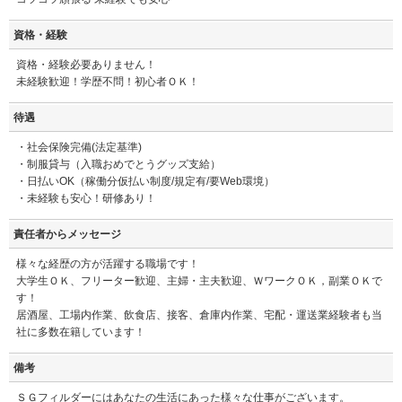
資格・経験
資格・経験必要ありません！
未経験歓迎！学歴不問！初心者ＯＫ！
待遇
・社会保険完備(法定基準)
・制服貸与（入職おめでとうグッズ支給）
・日払いOK（稼働分仮払い制度/規定有/要Web環境）
・未経験も安心！研修あり！
責任者からメッセージ
様々な経歴の方が活躍する職場です！
大学生ＯＫ、フリーター歓迎、主婦・主夫歓迎、ＷワークＯＫ，副業ＯＫで
す！
居酒屋、工場内作業、飲食店、接客、倉庫内作業、宅配・運送業経験者も当
社に多数在籍しています！
備考
ＳＧフィルダーにはあなたの生活にあった様々な仕事がございます。