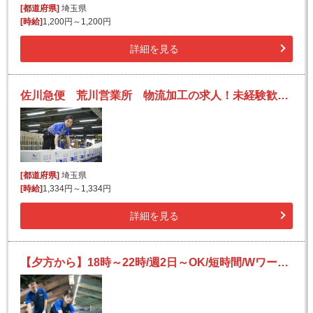
[都道府県]
埼玉県
[時給]
1,200円～1,200円
詳細を見る
佐川急便 荒川営業所 物流加工の求人！未経験歓迎！先輩たちがサポートします♪
[都道府県]
埼玉県
[時給]
1,334円～1,334円
詳細を見る
【夕方から】18時～22時/週2日～OK/短時間/Wワークにも/未経験歓迎/簡単仕分け