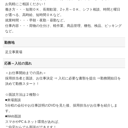
お気軽にご相談ください！
働き方・・・短期ＯＫ、長期歓迎、2ヶ月～ＯＫ、シフト相談、時間と曜日
が選べる、高時給、短時間ＯＫなど。
就業時間・・・早朝・夜勤・昼勤など。
仕事内容・・・荷物の仕分け、軽作業、商品管理、梱包、検品、ピッキング
など。
勤務地
足立事業場
応募～入社の流れ
＜お仕事開始までの流れ＞
採用担当者と面談、お仕事決定 ⇒ 入社に必要な書類を提出 ⇒勤務開始日を
決めて勤務スタート！
☆面談方法は２種類☆
■来場面談
5分程の会社やお仕事説明のDVDを見た後、採用担当がお仕事を紹介しま
す。
■Web面談
スマホやPC＆ネット環境があれば、
ご自宅からでも面談ができます！