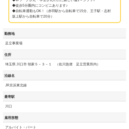
◆徒歩5分圏内にコンビニあります♪
◆自転車通勤もOK！（赤羽駅から自転車で15分、王子駅・志村
坂上駅から自転車で20分）
勤務地
足立事業場
住所
埼玉県 川口市 領家５－３－１ （佐川急便 足立営業所内）
沿線名
JR京浜東北線
最寄駅
川口
雇用形態
アルバイト・パート