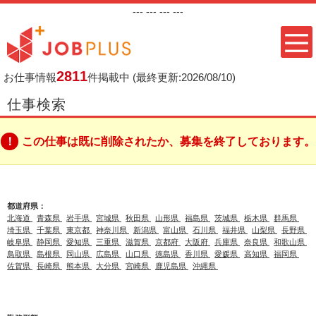
---
--- ---
---
2811
お仕事情報
件掲載中
(最終更新:2026/08/10)
仕事検索
この仕事は既に削除されたか、募集を終了しております。
都道府県：
北海道
青森県
岩手県
宮城県
秋田県
山形県
福島県
茨城県
栃木県
群馬県
埼玉県
千葉県
東京都
神奈川県
新潟県
富山県
石川県
福井県
山梨県
長野県
岐阜県
静岡県
愛知県
三重県
滋賀県
京都府
大阪府
兵庫県
奈良県
和歌山県
鳥取県
島根県
岡山県
広島県
山口県
徳島県
香川県
愛媛県
高知県
福岡県
佐賀県
長崎県
熊本県
大分県
宮崎県
鹿児島県
沖縄県