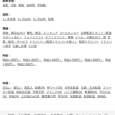
勤務形態：
昼勤
夕勤
夜勤
短時間
早朝勤
期間：
1ヶ月未満
2ヶ月以内
3ヶ月以内
長期
職種：
荷物・商品仕分け
梱包・検品・ピッキング
コールセンター
台車配達スタッフ（配達
サポート含む）
フォークリフト
オフィスワーク・事務
メール・小物仕分け・他
営
業・販売・サービス
ドライバー（軽四ドライバーを除く）
軽四ドライバー
ドライバ
ー助手
引越し作業
その他
時給：
時給1,200円～
時給1,300円～
時給1,400円～
時給1,500円～
時給1,600円～
時給
1,800円～
時給2,000円～
特徴：
日払い
週払い
高収入
副業OK
WワークOK
大学生歓迎
主婦・主夫歓迎
フリー
ター歓迎
高校生応援
学歴不問
ブランクOK
バイク通勤OK
車通勤OK
平日のみ
OK
時短OK
土日祝のみOK
履歴書不問
即日OK
短期歓迎
長期歓迎
高時給