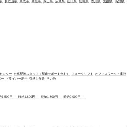
県
和歌山県
鳥取県
島根県
岡山県
広島県
山口県
徳島県
香川県
愛媛県
高知県
センター
台車配達スタッフ（配達サポート含む）
フォークリフト
オフィスワーク・事務
バー
ドライバー助手
引越し作業
その他
給1,500円～
時給1,600円～
時給1,800円～
時給2,000円～