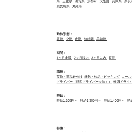
県
三重県
滋賀県
京都府
大阪府
兵庫県
奈良
鹿児島県
沖縄県
勤務形態：
昼勤
夕勤
夜勤
短時間
早朝勤
期間：
1ヶ月未満
2ヶ月以内
3ヶ月以内
長期
職種：
荷物・商品仕分け
梱包・検品・ピッキング
コール
ドライバー（軽四ドライバーを除く）
軽四ドライ
時給：
時給1,200円～
時給1,300円～
時給1,400円～
時
特徴：