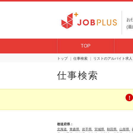
お
(最
TOP
トップ
仕事検索
リスト
仕事検索
都道府県：
北海道
青森県
岩手県
宮城県
秋田県
山形県