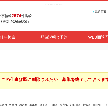
---
--- ---
---
▼
電話応募
2674
仕事情報
件掲載中
終更新:2026/08/06)
仕事検索
登録説明会予約
WEB面談
この仕事は既に削除されたか、募集を終了しておりま
福島県
茨城県
栃木県
群馬県
埼玉県
千葉県
東京都
神奈川県
新潟県
富山県
石