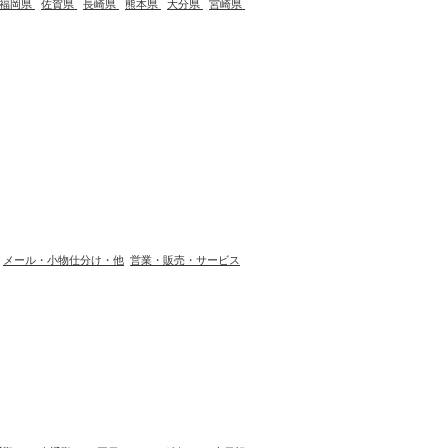
福岡県
佐賀県
長崎県
熊本県
大分県
宮崎県
メール・小物仕分け・他
営業・販売・サービス