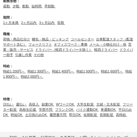
勤務形態：
昼勤
夕勤
夜勤
短時間
早朝勤
期間：
1ヶ月未満
2ヶ月以内
3ヶ月以内
長期
職種：
荷物・商品仕分け
梱包・検品・ピッキング
コールセンター
台車配達スタッフ（配達
サポート含む）
フォークリフト
オフィスワーク・事務
メール・小物仕分け・他
営
業・販売・サービス
ドライバー（軽四ドライバーを除く）
軽四ドライバー
ドライバ
ー助手
引越し作業
その他
時給：
時給1,200円～
時給1,300円～
時給1,400円～
時給1,500円～
時給1,600円～
時給
1,800円～
時給2,000円～
特徴：
日払い
週払い
高収入
副業OK
WワークOK
大学生歓迎
主婦・主夫歓迎
フリー
ター歓迎
高校生応援
学歴不問
ブランクOK
バイク通勤OK
車通勤OK
平日のみ
OK
時短OK
土日祝のみOK
履歴書不問
即日OK
短期歓迎
長期歓迎
高時給