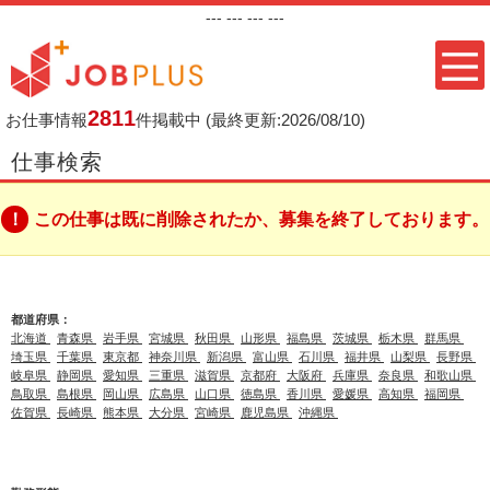
---
--- ---
---
2811
お仕事情報
件掲載中
(最終更新:2026/08/10)
仕事検索
この仕事は既に削除されたか、募集を終了しております。
都道府県：
北海道
青森県
岩手県
宮城県
秋田県
山形県
福島県
茨城県
栃木県
群馬県
埼玉県
千葉県
東京都
神奈川県
新潟県
富山県
石川県
福井県
山梨県
長野県
岐阜県
静岡県
愛知県
三重県
滋賀県
京都府
大阪府
兵庫県
奈良県
和歌山県
鳥取県
島根県
岡山県
広島県
山口県
徳島県
香川県
愛媛県
高知県
福岡県
佐賀県
長崎県
熊本県
大分県
宮崎県
鹿児島県
沖縄県