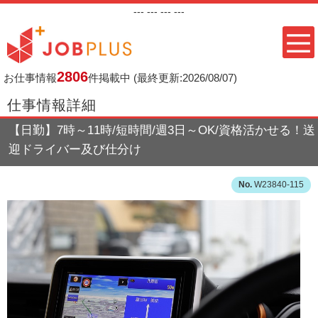
---
--- ---
---
2806
お仕事情報
件掲載中
(最終更新:2026/08/07)
仕事情報詳細
【日勤】7時～11時/短時間/週3日～OK/資格活かせる！送
迎ドライバー及び仕分け
W23840-115