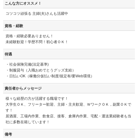
こんな方にオススメ！
コツコツ頑張る 主婦(夫)さんも活躍中
資格・経験
資格・経験必要ありません！
未経験歓迎！学歴不問！初心者ＯＫ！
待遇
・社会保険完備(法定基準)
・制服貸与（入職おめでとうグッズ支給）
・日払いOK（稼働分仮払い制度/規定有/要Web環境）
責任者からメッセージ
様々な経歴の方が活躍する職場です！
大学生ＯＫ、フリーター歓迎、主婦・主夫歓迎、ＷワークＯＫ，副業ＯＫで
す！
居酒屋、工場内作業、飲食店、接客、倉庫内作業、宅配・運送業経験者も当
社に多数在籍しています！
備考