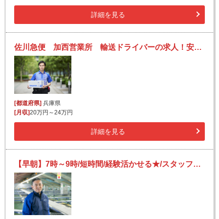
詳細を見る
佐川急便 加西営業所 輸送ドライバーの求人！安定収入と働きがい！大手の佐川急便で長期的に活躍できるチャンス♪
[都道府県]
兵庫県
[月収]
20万円～24万円
詳細を見る
【早朝】7時～9時/短時間/経験活かせる★/スタッフの送迎業務/日払い可(規定有)