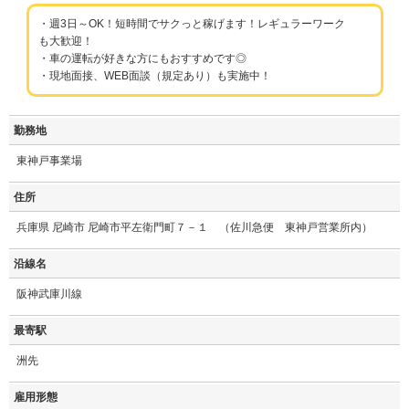
・週3日～OK！短時間でサクっと稼げます！レギュラーワーク
も大歓迎！
・車の運転が好きな方にもおすすめです◎
・現地面接、WEB面談（規定あり）も実施中！
勤務地
東神戸事業場
住所
兵庫県 尼崎市 尼崎市平左衛門町７－１ （佐川急便 東神戸営業所内）
沿線名
阪神武庫川線
最寄駅
洲先
雇用形態