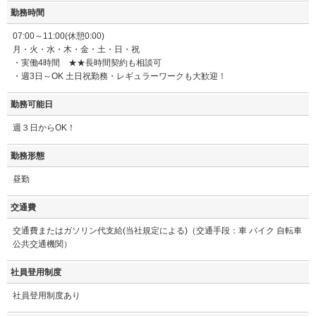
勤務時間
07:00～11:00(休憩0:00)
月・火・水・木・金・土・日・祝
・実働4時間 ★★長時間契約も相談可
・週3日～OK 土日祝勤務・レギュラーワークも大歓迎！
勤務可能日
週３日からOK！
勤務形態
昼勤
交通費
交通費またはガソリン代支給(当社規定による)（交通手段：車 バイク 自転車
公共交通機関）
社員登用制度
社員登用制度あり