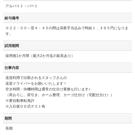
アルバイト・パート
給与備考
※２２：００～翌４：４５の間は深夜手当込みで時給１，３９５円になりま
す。
試用期間
採用後1か月間（最大2か月迄の延長あり）
仕事内容
送迎利用で出勤されるスタッフさんの
送迎ドライバーをお願いいたします！
空き時間・待機時間は通常の仕分け業務も行います♪
（荷おろし、荷引き、ホーム整理、カーゴ仕分け（宅配仕分け））
※要自動車転免許
※入社後ＯＤ式テスト有
期間
長期