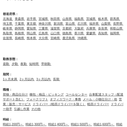
都道府県：
北海道
青森県
岩手県
宮城県
秋田県
山形県
福島県
茨城県
栃木県
群馬県
埼玉県
千葉県
東京都
神奈川県
新潟県
富山県
石川県
福井県
山梨県
長野県
岐阜県
静岡県
愛知県
三重県
滋賀県
京都府
大阪府
兵庫県
奈良県
和歌山県
鳥取県
島根県
岡山県
広島県
山口県
徳島県
香川県
愛媛県
高知県
福岡県
佐賀県
長崎県
熊本県
大分県
宮崎県
鹿児島県
沖縄県
勤務形態：
昼勤
夕勤
夜勤
短時間
早朝勤
期間：
1ヶ月未満
2ヶ月以内
3ヶ月以内
長期
職種：
荷物・商品仕分け
梱包・検品・ピッキング
コールセンター
台車配達スタッフ（配達
サポート含む）
フォークリフト
オフィスワーク・事務
メール・小物仕分け・他
営
業・販売・サービス
ドライバー（軽四ドライバーを除く）
軽四ドライバー
ドライバ
ー助手
引越し作業
その他
時給：
時給1,200円～
時給1,300円～
時給1,400円～
時給1,500円～
時給1,600円～
時給