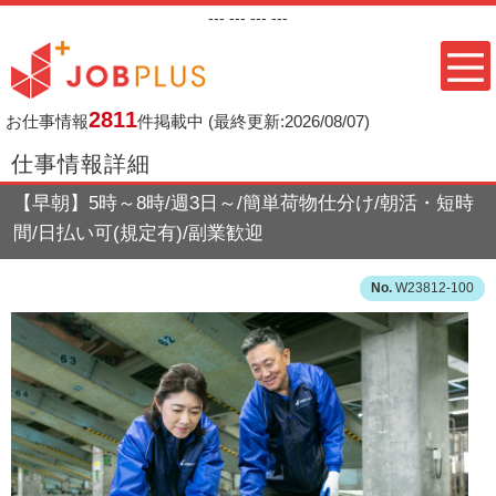
---
--- ---
---
2811
お仕事情報
件掲載中
(最終更新:2026/08/07)
仕事情報詳細
【早朝】5時～8時/週3日～/簡単荷物仕分け/朝活・短時
間/日払い可(規定有)/副業歓迎
W23812-100