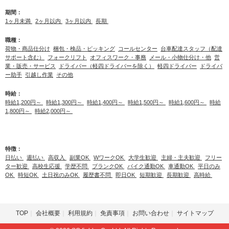
期間：
1ヶ月未満
2ヶ月以内
3ヶ月以内
長期
職種：
荷物・商品仕分け
梱包・検品・ピッキング
コールセンター
台車配達スタッフ（配達
サポート含む）
フォークリフト
オフィスワーク・事務
メール・小物仕分け・他
営
業・販売・サービス
ドライバー（軽四ドライバーを除く）
軽四ドライバー
ドライバ
ー助手
引越し作業
その他
時給：
時給1,200円～
時給1,300円～
時給1,400円～
時給1,500円～
時給1,600円～
時給
1,800円～
時給2,000円～
特徴：
日払い
週払い
高収入
副業OK
WワークOK
大学生歓迎
主婦・主夫歓迎
フリー
ター歓迎
高校生応援
学歴不問
ブランクOK
バイク通勤OK
車通勤OK
平日のみ
OK
時短OK
土日祝のみOK
履歴書不問
即日OK
短期歓迎
長期歓迎
高時給
TOP
会社概要
利用規約
免責事項
お問い合わせ
サイトマップ