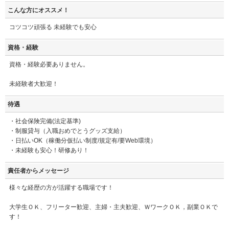
こんな方にオススメ！
コツコツ頑張る 未経験でも安心
資格・経験
資格・経験必要ありません。
未経験者大歓迎！
待遇
・社会保険完備(法定基準)
・制服貸与（入職おめでとうグッズ支給）
・日払いOK（稼働分仮払い制度/規定有/要Web環境）
・未経験も安心！研修あり！
責任者からメッセージ
様々な経歴の方が活躍する職場です！
大学生ＯＫ、フリーター歓迎、主婦・主夫歓迎、ＷワークＯＫ，副業ＯＫで
す！