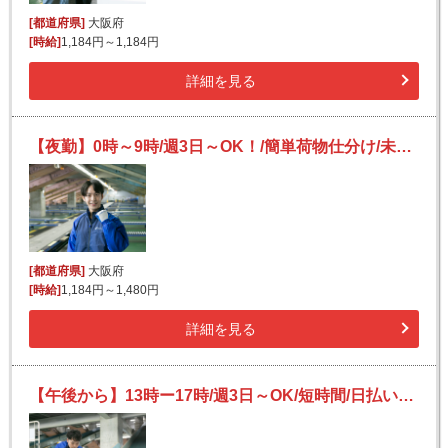
[都道府県]
大阪府
[時給]
1,184円～1,184円
詳細を見る
【夜勤】0時～9時/週3日～OK！/簡単荷物仕分け/未経験OK/日払い可（規定有）
[都道府県]
大阪府
[時給]
1,184円～1,480円
詳細を見る
【午後から】13時ー17時/週3日～OK/短時間/日払いＯＫ(規定有)！/宅配便の仕分け