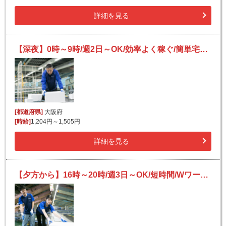
詳細を見る
【深夜】0時～9時/週2日～OK/効率よく稼ぐ/簡単宅配仕分けバイト/未経験歓迎！
[都道府県]
大阪府
[時給]
1,204円～1,505円
詳細を見る
【夕方から】16時～20時/週3日～OK/短時間/Wワークにも/未経験歓迎/宅配便の仕分け