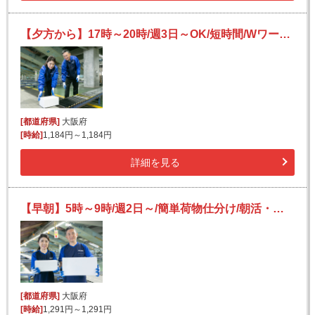
【夕方から】17時～20時/週3日～OK/短時間/Wワークにも/未経験歓迎/宅配便の仕分け
[都道府県]
大阪府
[時給]
1,184円～1,184円
詳細を見る
【早朝】5時～9時/週2日～/簡単荷物仕分け/朝活・短時間/日払い可(規定有)/副業歓迎
[都道府県]
大阪府
[時給]
1,291円～1,291円