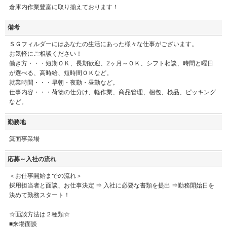
倉庫内作業豊富に取り揃えております！
備考
ＳＧフィルダーにはあなたの生活にあった様々な仕事がございます。
お気軽にご相談ください！
働き方・・・短期ＯＫ、長期歓迎、2ヶ月～ＯＫ、シフト相談、時間と曜日
が選べる、高時給、短時間ＯＫなど。
就業時間・・・早朝・夜勤・昼勤など。
仕事内容・・・荷物の仕分け、軽作業、商品管理、梱包、検品、ピッキング
など。
勤務地
箕面事業場
応募～入社の流れ
＜お仕事開始までの流れ＞
採用担当者と面談、お仕事決定 ⇒ 入社に必要な書類を提出 ⇒勤務開始日を
決めて勤務スタート！
☆面談方法は２種類☆
■来場面談