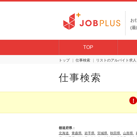
お
(最
TOP
トップ
仕事検索
リスト
仕事検索
都道府県：
北海道
青森県
岩手県
宮城県
秋田県
山形県