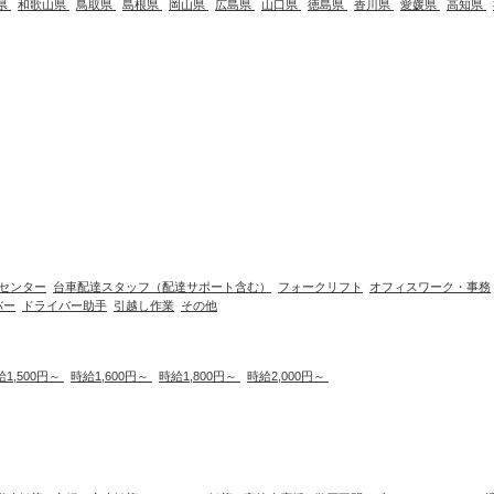
県
和歌山県
鳥取県
島根県
岡山県
広島県
山口県
徳島県
香川県
愛媛県
高知県
センター
台車配達スタッフ（配達サポート含む）
フォークリフト
オフィスワーク・事務
バー
ドライバー助手
引越し作業
その他
給1,500円～
時給1,600円～
時給1,800円～
時給2,000円～