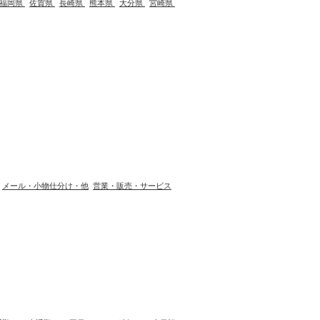
福岡県
佐賀県
長崎県
熊本県
大分県
宮崎県
メール・小物仕分け・他
営業・販売・サービス