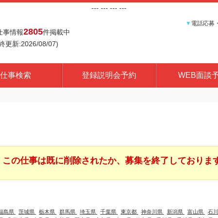
---
--- ---
---
▼
電話応募
2805
仕事情報
件掲載中
終更新:2026/08/07)
仕事検索
登録説明会予約
WEB面談
この仕事は既に削除されたか、募集を終了しておりま
福島県
茨城県
栃木県
群馬県
埼玉県
千葉県
東京都
神奈川県
新潟県
富山県
石