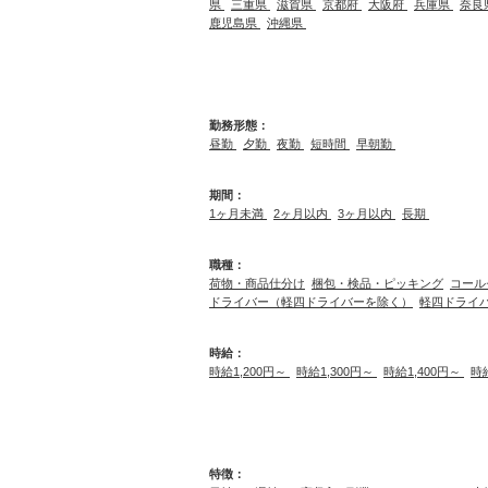
県
三重県
滋賀県
京都府
大阪府
兵庫県
奈良
鹿児島県
沖縄県
勤務形態：
昼勤
夕勤
夜勤
短時間
早朝勤
期間：
1ヶ月未満
2ヶ月以内
3ヶ月以内
長期
職種：
荷物・商品仕分け
梱包・検品・ピッキング
コール
ドライバー（軽四ドライバーを除く）
軽四ドライ
時給：
時給1,200円～
時給1,300円～
時給1,400円～
時
特徴：