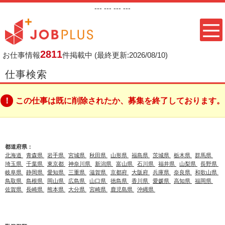
---
--- ---
---
2811
お仕事情報
件掲載中
(最終更新:2026/08/10)
仕事検索
この仕事は既に削除されたか、募集を終了しております。
都道府県：
北海道
青森県
岩手県
宮城県
秋田県
山形県
福島県
茨城県
栃木県
群馬県
埼玉県
千葉県
東京都
神奈川県
新潟県
富山県
石川県
福井県
山梨県
長野県
岐阜県
静岡県
愛知県
三重県
滋賀県
京都府
大阪府
兵庫県
奈良県
和歌山県
鳥取県
島根県
岡山県
広島県
山口県
徳島県
香川県
愛媛県
高知県
福岡県
佐賀県
長崎県
熊本県
大分県
宮崎県
鹿児島県
沖縄県