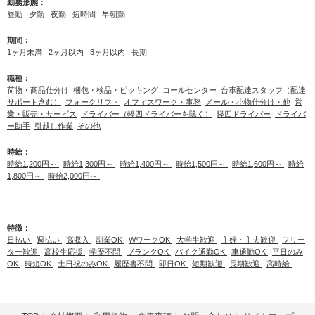
勤務形態：
昼勤
夕勤
夜勤
短時間
早朝勤
期間：
1ヶ月未満
2ヶ月以内
3ヶ月以内
長期
職種：
荷物・商品仕分け
梱包・検品・ピッキング
コールセンター
台車配達スタッフ（配達
サポート含む）
フォークリフト
オフィスワーク・事務
メール・小物仕分け・他
営
業・販売・サービス
ドライバー（軽四ドライバーを除く）
軽四ドライバー
ドライバ
ー助手
引越し作業
その他
時給：
時給1,200円～
時給1,300円～
時給1,400円～
時給1,500円～
時給1,600円～
時給
1,800円～
時給2,000円～
特徴：
日払い
週払い
高収入
副業OK
WワークOK
大学生歓迎
主婦・主夫歓迎
フリー
ター歓迎
高校生応援
学歴不問
ブランクOK
バイク通勤OK
車通勤OK
平日のみ
OK
時短OK
土日祝のみOK
履歴書不問
即日OK
短期歓迎
長期歓迎
高時給