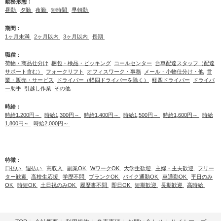
勤務形態：
昼勤
夕勤
夜勤
短時間
早朝勤
期間：
1ヶ月未満
2ヶ月以内
3ヶ月以内
長期
職種：
荷物・商品仕分け
梱包・検品・ピッキング
コールセンター
台車配達スタッフ（配達
サポート含む）
フォークリフト
オフィスワーク・事務
メール・小物仕分け・他
営
業・販売・サービス
ドライバー（軽四ドライバーを除く）
軽四ドライバー
ドライバ
ー助手
引越し作業
その他
時給：
時給1,200円～
時給1,300円～
時給1,400円～
時給1,500円～
時給1,600円～
時給
1,800円～
時給2,000円～
特徴：
日払い
週払い
高収入
副業OK
WワークOK
大学生歓迎
主婦・主夫歓迎
フリー
ター歓迎
高校生応援
学歴不問
ブランクOK
バイク通勤OK
車通勤OK
平日のみ
OK
時短OK
土日祝のみOK
履歴書不問
即日OK
短期歓迎
長期歓迎
高時給