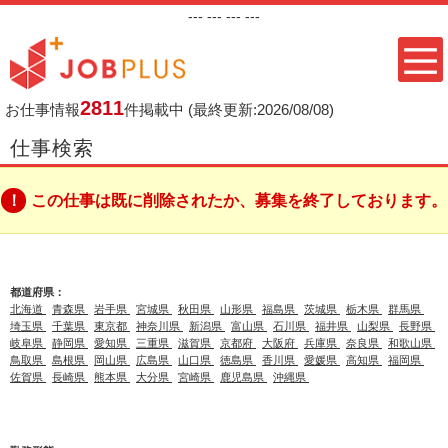
---
--- ---
---
2811
お仕事情報
件掲載中
(最終更新:2026/08/08)
仕事検索
この仕事は既に削除されたか、募集を終了しております。
都道府県：
北海道
青森県
岩手県
宮城県
秋田県
山形県
福島県
茨城県
栃木県
群馬県
埼玉県
千葉県
東京都
神奈川県
新潟県
富山県
石川県
福井県
山梨県
長野県
岐阜県
静岡県
愛知県
三重県
滋賀県
京都府
大阪府
兵庫県
奈良県
和歌山県
鳥取県
島根県
岡山県
広島県
山口県
徳島県
香川県
愛媛県
高知県
福岡県
佐賀県
長崎県
熊本県
大分県
宮崎県
鹿児島県
沖縄県